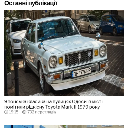
Останні публікації
Японська класика на вулицях Одеси: в місті
помітили рідкісну Toyota Mark II 1979 року
19:15
732 переглядів