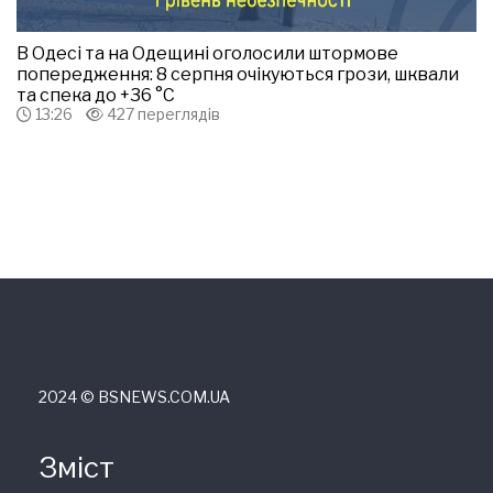
В Одесі та на Одещині оголосили штормове
попередження: 8 серпня очікуються грози, шквали
та спека до +36 °С
13:26
427 переглядів
2024 © ВSNEWS.COM.UA
Зміст