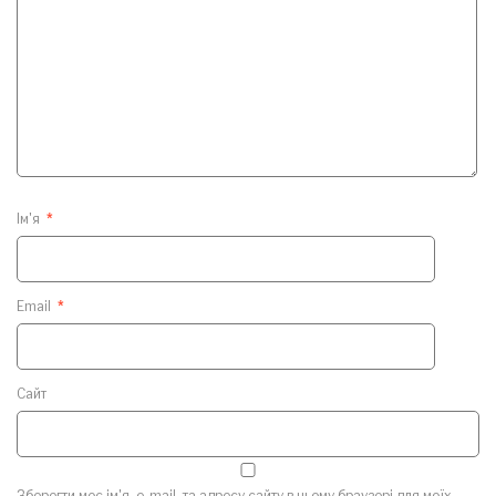
Ім'я
*
Email
*
Сайт
Зберегти моє ім'я, e-mail, та адресу сайту в цьому браузері для моїх