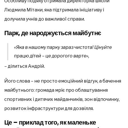
Особливу подяку отримала директорка школи
Людмила Мітаки, яка підтримала ініціативу і
долучила учнів до важливої справи.
Парк, де народжується майбутнє
«Яка в нашому парку зараз чистота! Цінуйте
працю дітей – це дорогого варте»,
– ділиться Андрій.
Його слова – не просто емоційний відгук, а бачення
майбутнього: громада мріє про облаштування
спортивних і дитячих майданчиків, зон відпочинку,
розвиток інфраструктури для дозвілля.
Це – приклад того, як маленьке