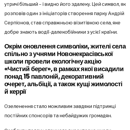
утричі більший – і видно його здалеку. Цей символ, як
розповів один з ініціаторів створення парку Андрій
Серпіонов, став справжньою візитівкою села, яке
добре знають водії-далекобійники з усієї країни.
Окрім оновлення символіки, жителі села
спільно з учнями Новонекрасівської
школи провели екологічну акцію
«Чистий берег», в рамках якої висадили
понад 15 павлоній, декоративний
очерет, альбіції, а також кущі жимолості
й керрії
Озеленення стало можливим завдяки підтримці
постійних спонсорів та небайдужих громадян.