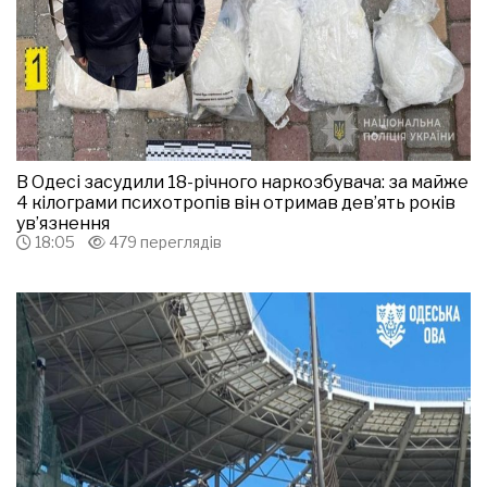
В Одесі засудили 18-річного наркозбувача: за майже
4 кілограми психотропів він отримав дев’ять років
ув’язнення
18:05
479 переглядів