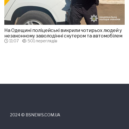
На Одещині поліцейські викрили чотирьох людей у
незаконному заволодінні скутером та автомобілем
11:07
501 переглядів
2024 © ВSNEWS.COM.UA