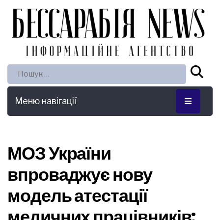
Пошук:
Меню навігації
МОЗ України
впроваджує нову
модель атестації
медичних працівників: