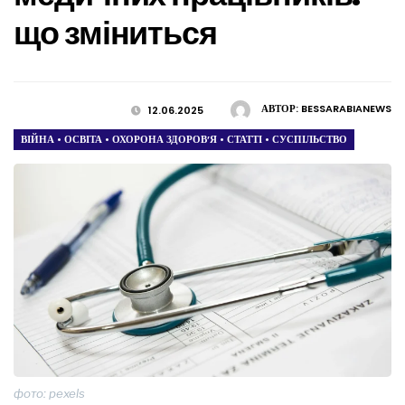
що зміниться
АВТОР:
BESSARABIANEWS
12.06.2025
ВІЙНА
•
ОСВІТА
•
ОХОРОНА ЗДОРОВ’Я
•
СТАТТІ
•
СУСПІЛЬСТВО
фото: pexels