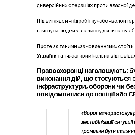
диверсійних операціях проти власної д
Під виглядом «підробітку» або «волонт
втягнути людей у злочинну діяльність, о
Проте за такими «замовленнями» стоїть
України
та тяжка кримінальна відповідал
Правоохоронці наголошують: буд
виконання дій, що стосуються о
інфраструктури, оборони чи бе
повідомлятися до поліції або С
«Ворог використовує р
дестабілізації ситуації
громадян бути пильним