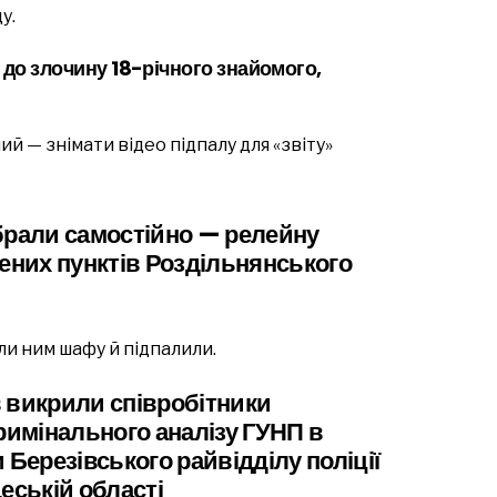
у.
 до злочину 18-річного знайомого,
й — знімати відео підпалу для «звіту»
брали самостійно — релейну
лених пунктів Роздільнянського
ли ним шафу й підпалили.
 викрили співробітники
римінального аналізу ГУНП в
 Березівського райвідділу поліції
еській області