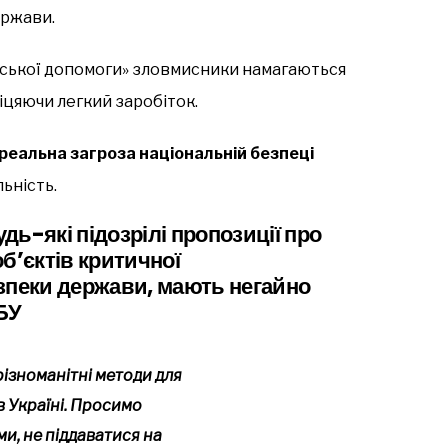
ержави.
ерської допомоги» зловмисники намагаються
біцяючи легкий заробіток.
реальна загроза національній безпеці
ьність.
ь-які підозрілі пропозиції про
б’єктів критичної
зпеки держави, мають негайно
БУ
ізноманітні методи для
 в Україні. Просимо
и, не піддаватися на