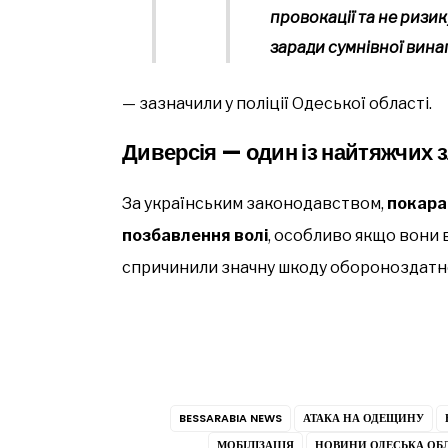
провокації та не риз
заради сумнівної вина
— зазначили у поліції Одеської області.
Диверсія — один із найтяжчих 
За українським законодавством,
покаран
позбавлення волі
, особливо якщо вони 
спричинили значну шкоду обороноздатно
BESSARABIA NEWS
АТАКА НА ОДЕЩИНУ
МОБІЛІЗАЦІЯ
НОВИНИ ОДЕСЬКА ОБ