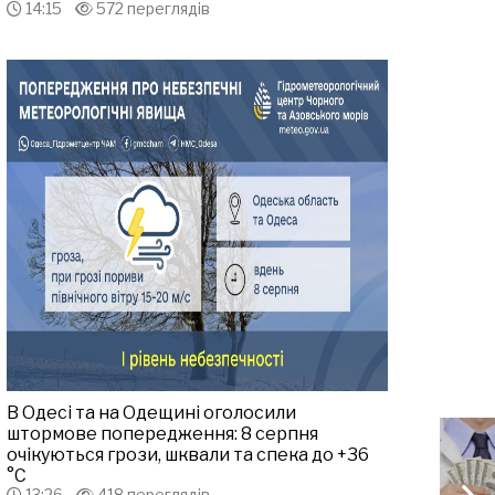
14:15
572 переглядів
В Одесі та на Одещині оголосили
штормове попередження: 8 серпня
очікуються грози, шквали та спека до +36
°С
13:26
418 переглядів