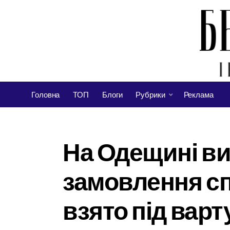
Головна
ТОП
Блоги
Рубрики
Реклама
На Одещині вик
замовлення сп
взято під варт