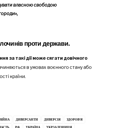
икувати власною свободою
городи»,
злочинів проти держави.
ня за такі дії може сягати довічного
вчиняються в умовах воєнного стану або
сті країни.
ВІЙНА
ДИВЕРСАНТИ
ДИВЕРСІЯ
ЗДОРОВ’Я
ЛАСТЬ
РФ
УКРАЇНА
УКРЗАЛІЗНИЦЯ