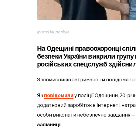
фото:Нацполіція
На Одещині правоохоронці спіл
безпеки України викрили групу 
російських спецслужб здійснили
Зловмисників затримано, їм повідомлено 
Як
повідомили
у поліції Одещини, 20-рі
додатковий заробіток в інтернеті, натр
особи виконати небезпечне завдання 
залізниці
.