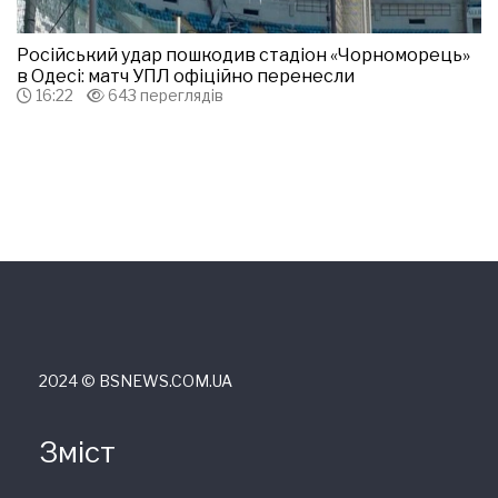
Російський удар пошкодив стадіон «Чорноморець»
в Одесі: матч УПЛ офіційно перенесли
16:22
643 переглядів
2024 © ВSNEWS.COM.UA
Зміст