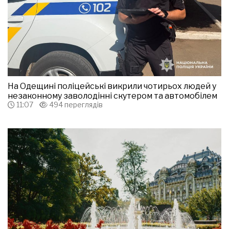
На Одещині поліцейські викрили чотирьох людей у
незаконному заволодінні скутером та автомобілем
11:07
494 переглядів