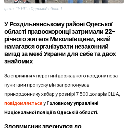
фото: ГУ НП в Одеській області
У Роздільнянському районі Одеської
області правоохоронці затримали 22-
річного жителя Миколаївщини, який
намагався організувати незаконний
виїзд за межі України для себе та двох
знайомих
За сприяння у перетині державного кордону поза
пунктами пропуску він запропонував
прикордоннику хабар у розмірі 7 500 доларів США,
повідомляється
у
Головному управлінні
Національної поліції в Одеській області
.
Зловмисник звернувся до