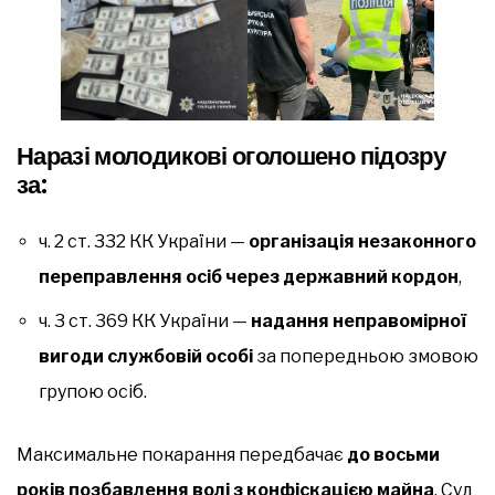
Наразі молодикові оголошено підозру
за:
ч. 2 ст. 332 КК України —
організація незаконного
переправлення осіб через державний кордон
,
ч. 3 ст. 369 КК України —
надання неправомірної
вигоди службовій особі
за попередньою змовою
групою осіб.
Максимальне покарання передбачає
до восьми
років позбавлення волі з конфіскацією майна
. Суд