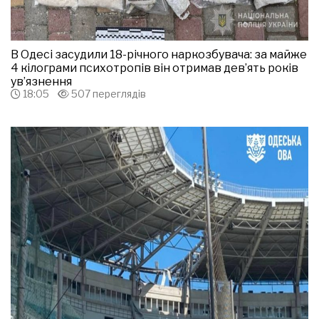
В Одесі засудили 18-річного наркозбувача: за майже
4 кілограми психотропів він отримав дев’ять років
ув’язнення
18:05
507 переглядів