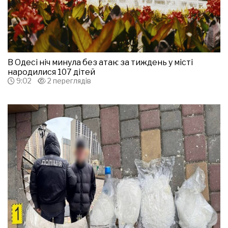
В Одесі ніч минула без атак: за тиждень у місті
народилися 107 дітей
9:02
2 переглядів