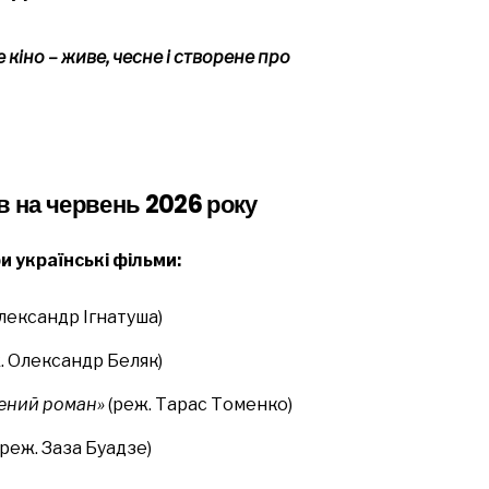
кіно – живе, чесне і створене про
в на червень 2026 року
 українські фільми:
лександр Ігнатуша)
. Олександр Беляк)
чений роман»
(реж. Тарас Томенко)
(реж. Заза Буадзе)