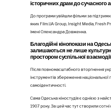
історичних драм до сучасного а
До програми увійшли фільми за підтримки
яких Film.UA Group, Insight Media, Fresh 
імені Олександра Довженка.
Благодійні кінопокази на Одеськ
залишаються не лише культурн
простором суспільної взаємодії
Після повномасштабного вторгнення укра
інструментів збереження національної па
самоідентичності.
Сама Одеська кіностудія є однією з найс
1907 року. За цей час тут створили сотні 