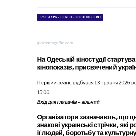
КУЛЬТУРА
•
СТАТТІ
•
СУСПІЛЬСТВО
фото:magnific.com
На Одеській кіностудії стартув
кінопоказів, присвячений украї
Перший сеанс відбувся 13 травня 2026 р
15:00.
Вхід для глядачів – вільний
.
Організатори зазначають, що ц
знакові українські стрічки, які 
її людей, боротьбу та культурн