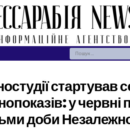
Пошук:
ностудії стартував 
нопоказів: у червні
льми доби Незалежно