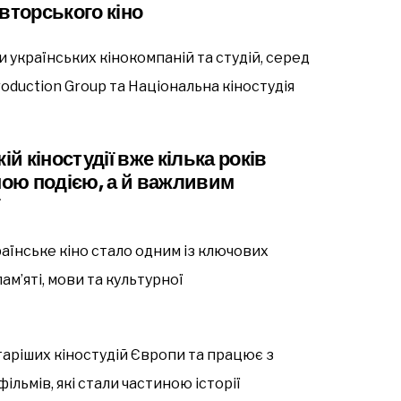
вторського кіно
 українських кінокомпаній та студій, серед
Production Group та Національна кіностудія
ій кіностудії вже кілька років
ою подією, а й важливим
їнське кіно стало одним із ключових
м’яті, мови та культурної
таріших кіностудій Європи та працює з
фільмів, які стали частиною історії