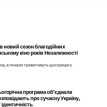
ав новий сезон благодійних
нському кіно років Незалежності
оку, а покази триватимуть щосереди о
ьогорічна програма об’єднала
розповідають про сучасну Україну,
у ідентичність