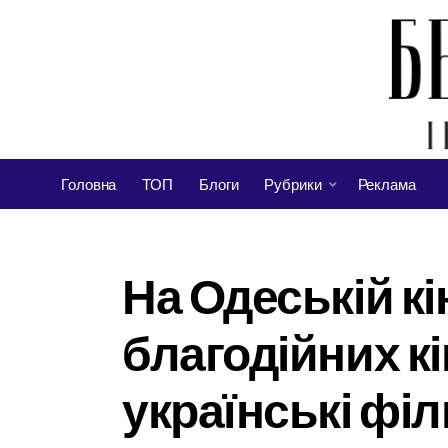
Головна
ТОП
Блоги
Рубрики
Реклама
На Одеській кі
благодійних кі
українські фі