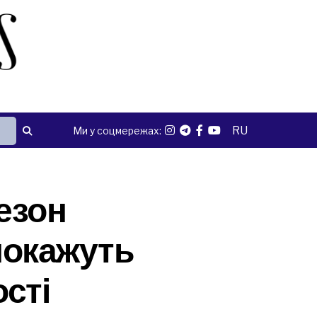
RU
Ми у соцмережах:
сезон
 покажуть
сті