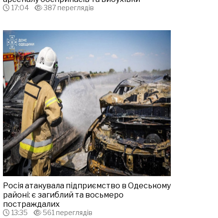
17:04
387 переглядів
Росія атакувала підприємство в Одеському
районі: є загиблий та восьмеро
постраждалих
13:35
561 переглядів