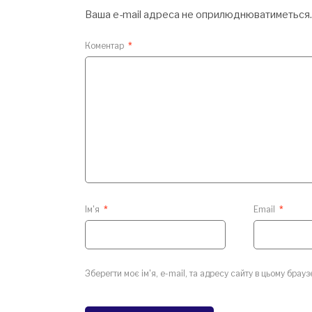
Ваша e-mail адреса не оприлюднюватиметься.
Коментар
*
Ім'я
*
Email
*
Зберегти моє ім'я, e-mail, та адресу сайту в цьому брау