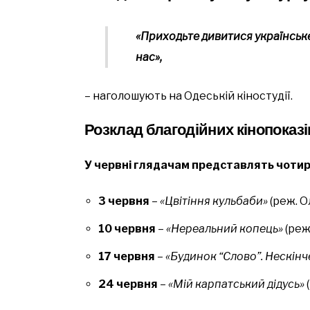
«Приходьте дивитися українське 
нас»,
– наголошують на Одеській кіностудії.
Розклад благодійних кінопоказі
У червні глядачам представлять чотири
3 червня
–
«Цвітіння кульбаби»
(реж. О
10 червня
–
«Нереальний копець»
(реж
17 червня
–
«Будинок “Слово”. Нескін
24 червня
–
«Мій карпатський дідусь»