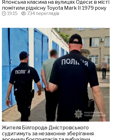
Японська класика на вулицях Одеси: в місті
помітили рідкісну Toyota Mark II 1979 року
19:15
734 переглядів
Жителя Білгорода-Дністровського
судитимуть за незаконне зберігання
арсеналу боєприпасів та вибухівки