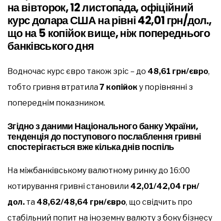
на вівторок, 12 листопада, офіційний
курс долара США на рівні 42,01 грн/дол.,
що на 5 копійок вище, ніж попереднього
банківського дня
Водночас курс євро також зріс – до
48,61 грн/євро
,
тобто гривня втратила
7 копійок
у порівнянні з
попереднім показником.
Згідно з даними Національного банку України,
тенденція до поступового послаблення гривні
спостерігається вже кілька днів поспіль
На міжбанківському валютному ринку до 16:00
котирування гривні становили
42,01/42,04 грн/
дол.
та
48,62/48,64 грн/євро
, що свідчить про
стабільний попит на іноземну валюту з боку бізнесу