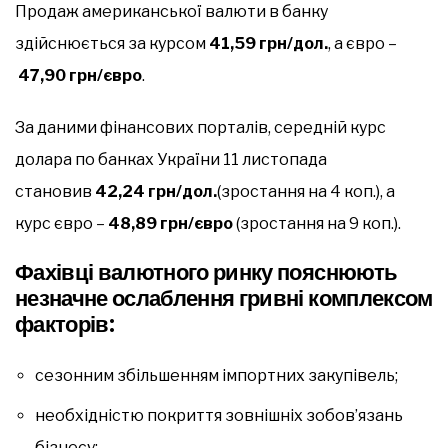
Продаж американської валюти в банку
здійснюється за курсом
41,59 грн/дол.
, а євро –
47,90 грн/євро
.
За даними фінансових порталів, середній курс
долара по банках України 11 листопада
становив
42,24 грн/дол.
(зростання на 4 коп.), а
курс євро –
48,89 грн/євро
(зростання на 9 коп.).
Фахівці валютного ринку пояснюють
незначне ослаблення гривні комплексом
факторів:
сезонним збільшенням імпортних закупівель;
необхідністю покриття зовнішніх зобов’язань
бізнесу;