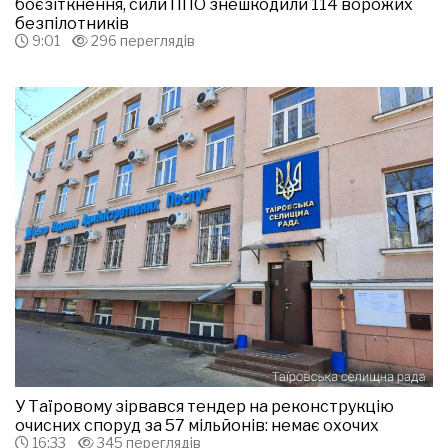
боєзіткнення, сили ППО знешкодили 114 ворожих
безпілотників
9:01
296 переглядів
У Таїровому зірвався тендер на реконструкцію
очисних споруд за 57 мільйонів: немає охочих
16:33
345 переглядів