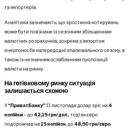
та імпортерів.
Аналітики зазначають, що зростання котирувань
може бути пов’язане із сезонним збільшенням
валютних розрахунків, зокрема з імпортом
енергоносіїв напередодні опалювального сезону, а
також із незначним ослабленням пропозиції
валюти на ринку.
На готівковому ринку ситуація
залишається схожою
У
“ПриватБанку”
11 листопада долар зріс на
4
копійки
– до
42,19 грн/дол.
, тоді як євро
подорожчав на
15 копійок
, до
48,90 грн/євро
.