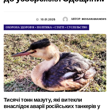
АВТОР:
BESSARABIANEWS
10.01.2025
ОХОРОНА ЗДОРОВ’Я
•
ПОЛІТИКА
•
СТАТТІ
•
СУСПІЛЬСТВО
Тисячі тонн мазуту, які витекли
внаслідок аварії російських танкерів у