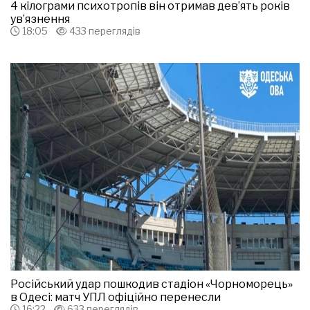
4 кілограми психотропів він отримав дев’ять років
ув’язнення
18:05
433 переглядів
Російський удар пошкодив стадіон «Чорноморець»
в Одесі: матч УПЛ офіційно перенесли
16:22
633 переглядів