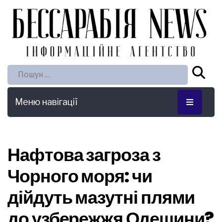
Пошук:
Меню навігації
Нафтова загроза з
Чорного моря: чи
дійдуть мазутні плями
до узбережжя Одещини?