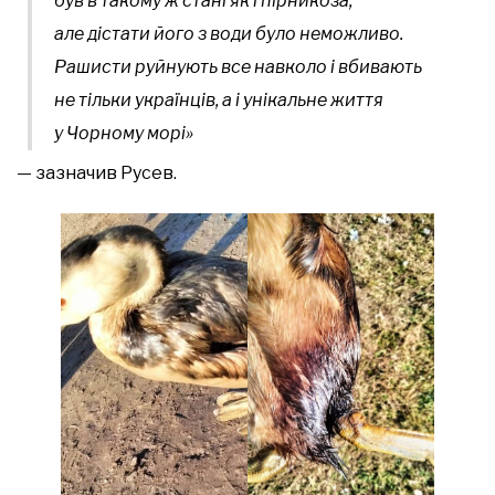
був в такому ж стані як і пірникоза,
але дістати його з води було неможливо.
Рашисти руйнують все навколо і вбивають
не тільки українців, а і унікальне життя
у Чорному морі»
— зазначив Русев.