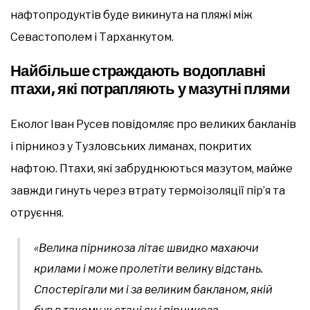
нафтопродуктів буде викинута на пляжі між
Севастополем і Тарханкутом.
Найбільше страждають водоплавні
птахи, які потрапляють у мазутні плями
Еколог Іван Русев повідомляє про великих бакланів
і пірникоз у Тузловських лиманах, покритих
нафтою. Птахи, які забруднюються мазутом, майже
завжди гинуть через втрату термоізоляції пір’я та
отруєння.
«Велика пірникоза літає швидко махаючи
крилами і може пролетіти велику відстань.
Спостерігали ми і за великим бакланом, якій