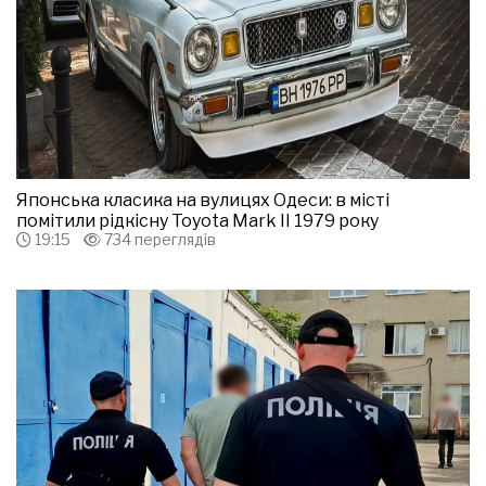
Японська класика на вулицях Одеси: в місті
помітили рідкісну Toyota Mark II 1979 року
19:15
734 переглядів