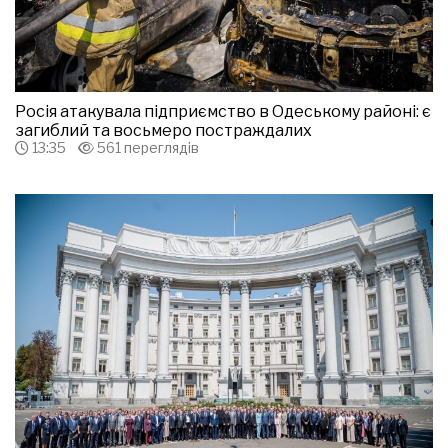
Росія атакувала підприємство в Одеському районі: є
загиблий та восьмеро постраждалих
13:35
561 переглядів