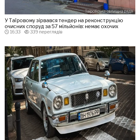
У Таїровому зірвався тендер на реконструкцію
очисних споруд за 57 мільйонів: немає охочих
16:33
339 переглядів