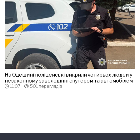
На Одещині поліцейські викрили чотирьох людей у
незаконному заволодінні скутером та автомобілем
11:07
501 переглядів