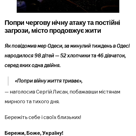
Попри чергову нічну атаку та постійні
загрози, місто продовжує жити
Як повідомив мер Одеси, за минулий тиждень в Одесі
народилося 98 дітей — 52 хлопчики та 46 дівчаток,
серед яких одна двійня.
«Попри війну життя триває»,
— наголосив Сергій Лисак, побажавши містянам
мирного та тихого дня.
Бережіть себе і своїх близьких!
Бережи, Боже, Україну!