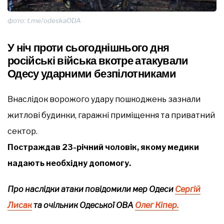
фото: t.me/odeskaODA
У ніч проти сьогоднішнього дня
російські війська вкотре атакували
Одесу ударними безпілотниками
Внаслідок ворожого удару пошкоджень зазнали
житлові будинки, гаражні приміщення та приватний
сектор.
Постраждав 23-річний чоловік, якому медики
надають необхідну допомогу.
Про наслідки атаки повідомили мер Одеси
Сергій
Лисак
та очільник Одеської ОВА
Олег Кіпер.