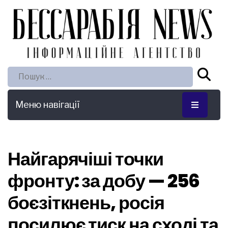
Пошук:
Меню навігації
Найгарячіші точки
фронту: за добу — 256
боєзіткнень, росія
посилює тиск на сході та