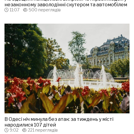
незаконному заволодінні скутером та автомобілем
11:07
500 переглядів
В Одесі ніч минула без атак: за тиждень у місті
народилися 107 дітей
9:02
221 переглядів