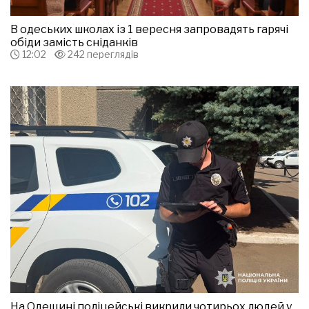
В одеських школах із 1 вересня запровадять гарячі
обіди замість сніданків
12:02
242 переглядів
На Одещині поліцейські викрили чотирьох людей у