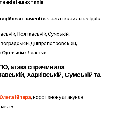
тників інших типів
каційно втрачені
без негативних наслідків.
ській, Полтавській, Сумській,
ровоградській, Дніпропетровській,
а
Одеській
областях.
ПО, атака спричинила
вській, Харківській, Сумській та
Олега Кіпера
, ворог знову атакував
міста.