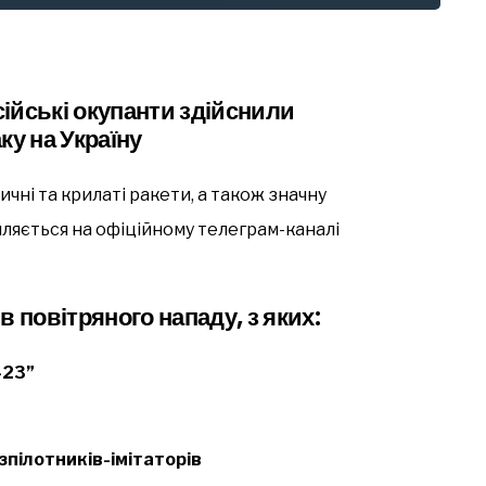
сійські окупанти здійснили
ку на Україну
чні та крилаті ракети, а також значну
мляється на офіційному телеграм-каналі
в повітряного нападу, з яких:
-23”
зпілотників-імітаторів