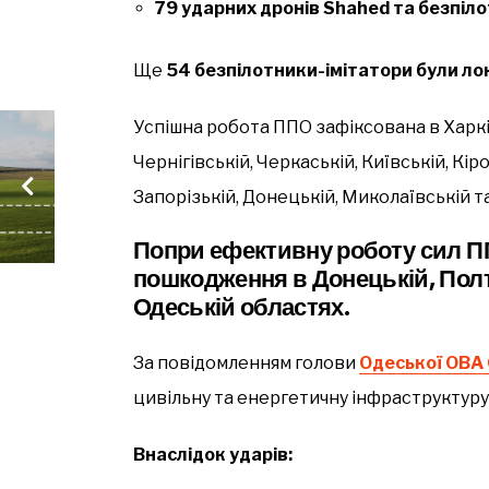
79 ударних дронів Shahed та безпіло
Ще
54 безпілотники-імітатори були ло
Успішна робота ППО зафіксована в Харків
Чернігівській, Черкаській, Київській, Кі
Запорізькій, Донецькій, Миколаївській т
Попри ефективну роботу сил П
пошкодження в Донецькій, Полта
Одеській областях.
За повідомленням голови
Одеської ОВА 
цивільну та енергетичну інфраструктуру 
Внаслідок ударів: