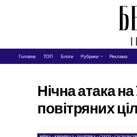
Головна
ТОП
Блоги
Рубрики
Реклама
Нічна атака на
повітряних ці
ВІЙНА
•
КРИМІНАЛ
•
ПОЛІТИКА
•
СТАТТІ
•
СУСПІЛЬСТ