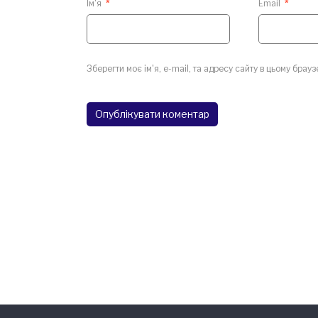
Ім'я
*
Email
*
Зберегти моє ім'я, e-mail, та адресу сайту в цьому брау