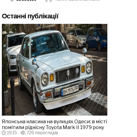
Останні публікації
Японська класика на вулицях Одеси: в місті
помітили рідкісну Toyota Mark II 1979 року
19:15
726 переглядів