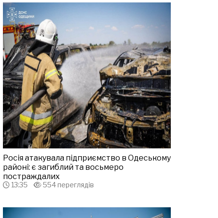
Росія атакувала підприємство в Одеському
районі: є загиблий та восьмеро
постраждалих
13:35
554 переглядів