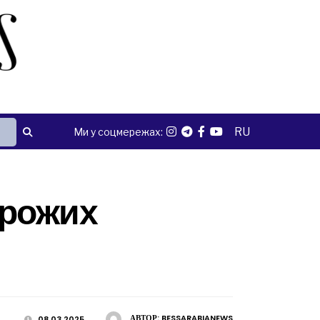
RU
Ми у соцмережах:
орожих
АВТОР:
BESSARABIANEWS
08.03.2025