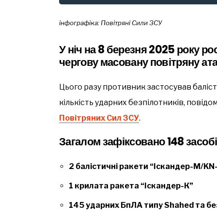
інфографіка: Повітряні Сили ЗСУ
У ніч на 8 березня 2025 року ро
чергову масовану повітряну ата
Цього разу противник застосував балісти
кількість ударних безпілотників, повідо
Повітряних Сил ЗСУ
.
Загалом зафіксовано 148 засобі
2 балістичні ракети “Іскандер-М/KN
1 крилата ракета “Іскандер-К”
145 ударних БпЛА типу Shahed та бе