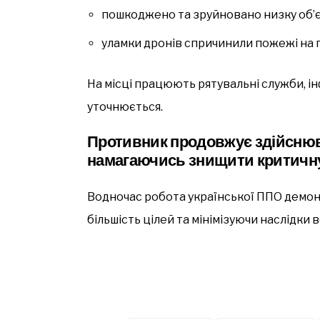
пошкоджено та зруйновано низку об’є
уламки дронів спричинили пожежі на 
На місці працюють рятувальні служби, 
уточнюється.
Противник продовжує здійснюв
намагаючись знищити критичну
Водночас робота української ППО демо
більшість цілей та мінімізуючи наслідки 