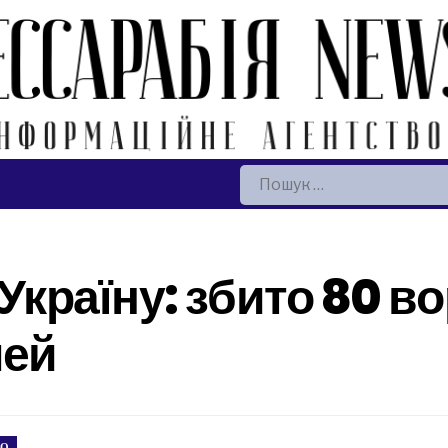
Пошук:
 Україну: збито 80 в
лей
ВО