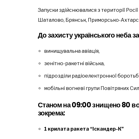
Запуски здійснювалися з території Росії
Шаталово, Брянськ, Приморсько-Ахтарськ
До захисту українського неба з
винищувальна авіація,
зенітно-ракетні війська,
підрозділи радіоелектронної боротьби
мобільні вогневі групи Повітряних Сил
Станом на 09:00 знищено 80 во
зокрема:
1 крилата ракета “Іскандер-К”