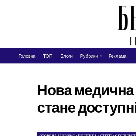
Головна
ТОП
Блоги
Рубрики
Реклама
Нова медична п
стане доступ
ОХОРОНА ЗДОРОВ’Я
•
ПОЛІТИКА
•
СТАТТІ
•
СУСПІЛЬСТ