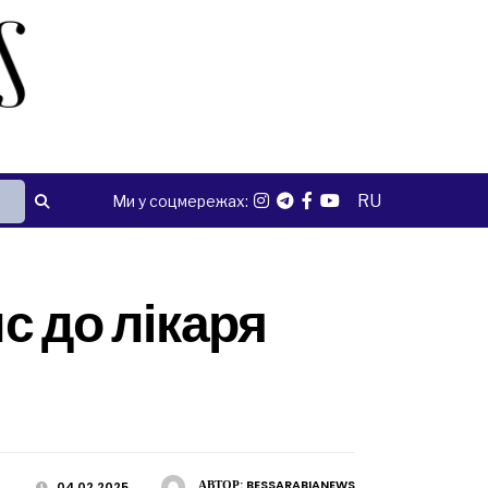
RU
Ми у соцмережах:
с до лікаря
АВТОР:
BESSARABIANEWS
04.02.2025