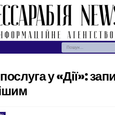
Пошук:
ослуга у «Дії»: запи
нішим
ВО