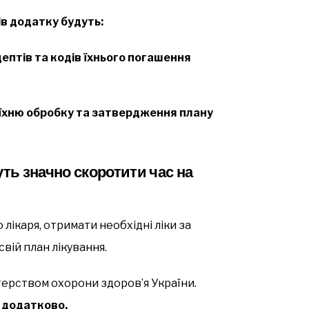
в додатку будуть:
птів та кодів їхнього погашення
а їхню обробку та затвердження плану
уть значно скоротити час на
лікаря, отримати необхідні ліки за
вій план лікування.
стерством охорони здоров’я України.
 додатково.