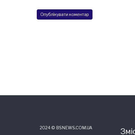
2024 © ВSNEWS.COM.UA
Змі