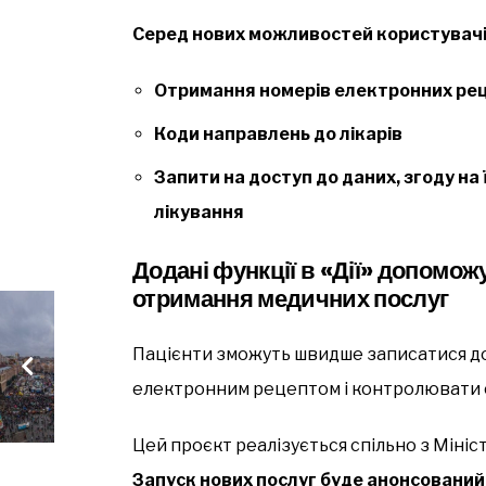
Серед нових можливостей користувачі
Отримання номерів електронних реце
Коди направлень до лікарів
Запити на доступ до даних, згоду н
лікування
Додані функції в «Дії» допомож
отримання медичних послуг
Пацієнти зможуть швидше записатися до 
електронним рецептом і контролювати с
Цей проєкт реалізується спільно з Міні
Запуск нових послуг буде анонсований