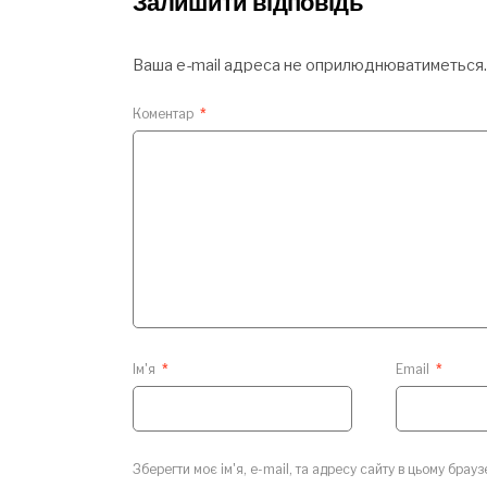
Залишити відповідь
Ваша e-mail адреса не оприлюднюватиметься.
Коментар
*
Ім'я
*
Email
*
Зберегти моє ім'я, e-mail, та адресу сайту в цьому брау