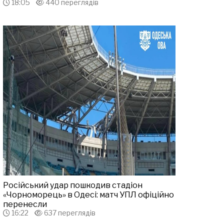
18:05
440 переглядів
Російський удар пошкодив стадіон
«Чорноморець» в Одесі: матч УПЛ офіційно
перенесли
16:22
637 переглядів