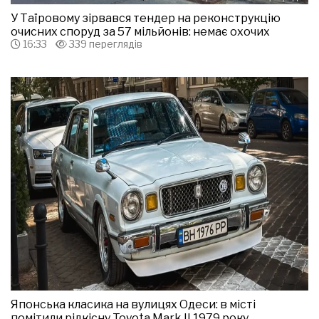
У Таїровому зірвався тендер на реконструкцію
очисних споруд за 57 мільйонів: немає охочих
16:33
339 переглядів
Японська класика на вулицях Одеси: в місті
помітили рідкісну Toyota Mark II 1979 року