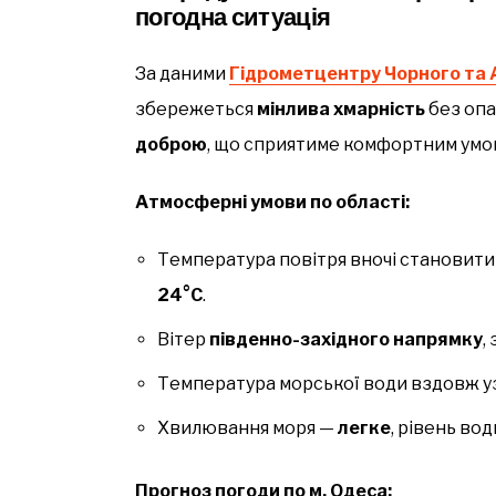
погодна ситуація
За даними
Гідрометцентру Чорного та 
збережеться
мінлива хмарність
без опа
доброю
, що сприятиме комфортним умо
Атмосферні умови по області:
Температура повітря вночі становит
24°C
.
Вітер
південно-західного напрямку
,
Температура морської води вздовж 
Хвилювання моря —
легке
, рівень во
Прогноз погоди по м. Одеса: