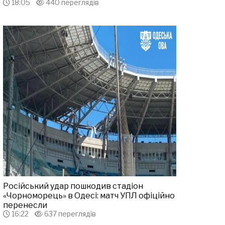
18:05
440 переглядів
Російський удар пошкодив стадіон
«Чорноморець» в Одесі: матч УПЛ офіційно
перенесли
16:22
637 переглядів