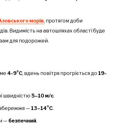
Азовського морів
, протягом доби
дів. Видимість на автошляхах області буде
вам для подорожей.
име
4-9°C
, вдень повітря прогріється до
19-
 зі швидкістю
5–10 м/с
.
узбережжя —
13–14°C
.
ди —
безпечний
.