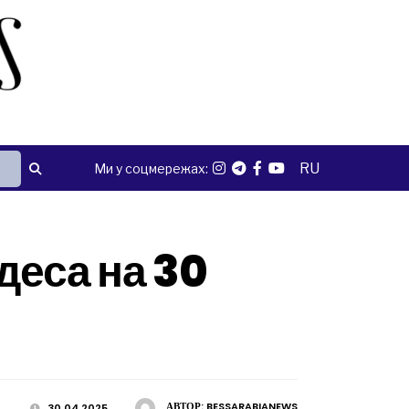
RU
Ми у соцмережах:
деса на 30
АВТОР:
BESSARABIANEWS
30.04.2025