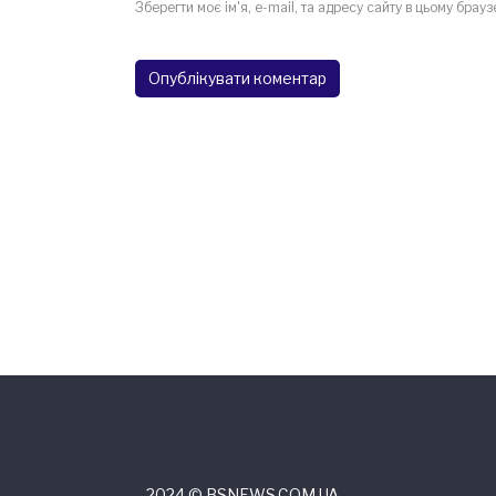
Зберегти моє ім'я, e-mail, та адресу сайту в цьому брау
2024 © ВSNEWS.COM.UA