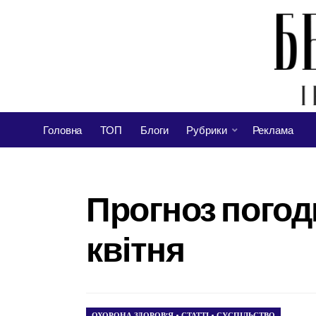
Головна
ТОП
Блоги
Рубрики
Реклама
Прогноз погоди
квітня
ОХОРОНА ЗДОРОВ’Я
•
СТАТТІ
•
СУСПІЛЬСТВО