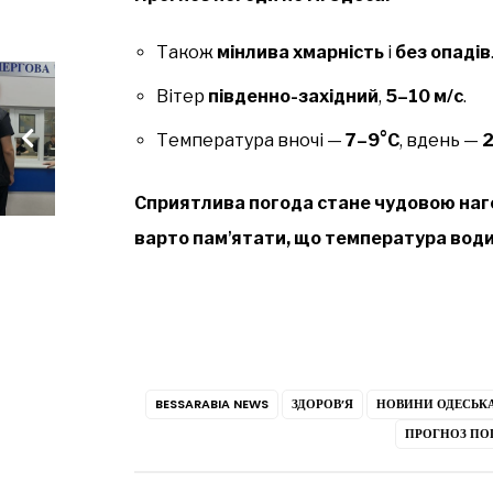
Також
мінлива хмарність
і
без опадів
Вітер
південно-західний
,
5–10 м/с
.
Температура вночі —
7–9°C
, вдень —
Сприятлива погода стане чудовою наг
варто памʼятати, що температура води
BESSARABIA NEWS
ЗДОРОВ’Я
НОВИНИ ОДЕСЬКА
ПРОГНОЗ ПО