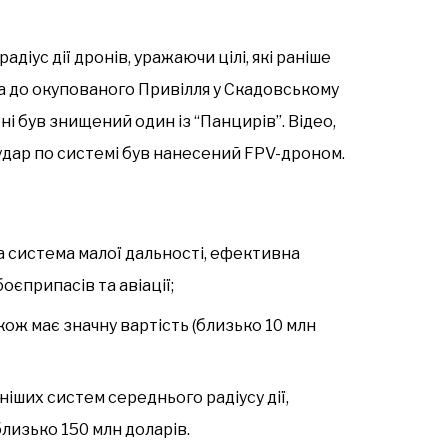
діус дії дронів, уражаючи цілі, які раніше
а до окупованого Привілля у Скадовському
оні був знищений один із “Панцирів”. Відео,
удар по системі був нанесений FPV-дроном.
а система малої дальності, ефективна
оєприпасів та авіації;
акож має значну вартість (близько 10 млн
сніших систем середнього радіусу дії,
лизько 150 млн доларів.