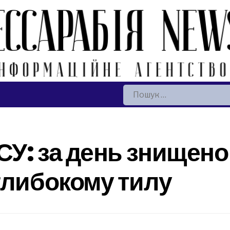
Пошук:
СУ: за день знищено
глибокому тилу