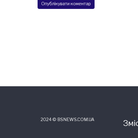
2024 © ВSNEWS.COM.UA
Змі