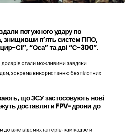
авдали потужного удару по
а, знищивши п’ять систем ППО,
ир-С1”, “Оса” та дві “С-300”.
ів доларів стали можливими завдяки
ходам, зокрема використанню безпілотних
кають, що ЗСУ застосовують нові
 можуть доставляти FPV-дрони до
м до вже відомих катерів-камікадзе й