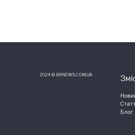
2024 © ВSNEWS.COM.UA
Змі
Нови
Статт
Блог