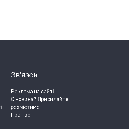
Зв'язок
Реклама на сайті
Є новина? Присилайте -
і
розмістимо
Про нас