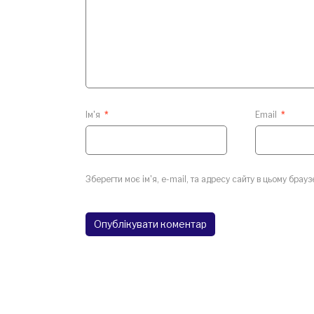
Ім'я
*
Email
*
Зберегти моє ім'я, e-mail, та адресу сайту в цьому брау