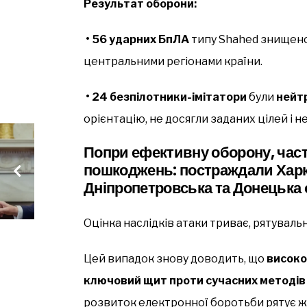
Результат оборони:
• 56 ударних БпЛА
типу Shahed знищено 
центральними регіонами країни.
• 24 безпілотники-імітатори
були
нейт
орієнтацію, не досягли заданих цілей і н
Попри ефективну оборону, част
пошкоджень: постраждали Харкі
Дніпропетровська та Донецька 
Оцінка наслідків атаки триває, рятувал
Цей випадок знову доводить, що
високо
ключовий щит проти сучасних методів 
розвиток електронної боротьби рятує ж