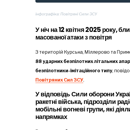
інфографіка: Повітряні Сили ЗСУ
У ніч на 12 квітня 2025 року, бл
масованої атаки з повітря
З територій Курська, Міллерово та При
88 ударних безпілотних літальних апар
безпілотники-імітаційного типу
, повід
Повітряних Сил ЗСУ
.
У відповідь Сили оборони Украї
ракетні війська, підрозділи ра
мобільні вогневі групи, які дія
напрямках