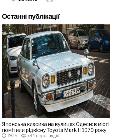
Останні публікації
Японська класика на вулицях Одеси: в місті
помітили рідкісну Toyota Mark II 1979 року
19:15
734 переглядів