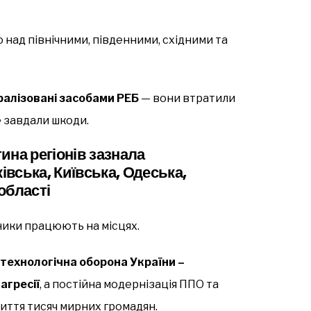
над північними, південними, східними та
ралізовані засобами РЕБ
— вони втратили
е завдали шкоди.
ина регіонів зазнала
вська, Київська, Одеська,
області
ьники працюють на місцях.
технологічна оборона України –
агресії
, а постійна модернізація ППО та
иття тисяч мирних громадян.