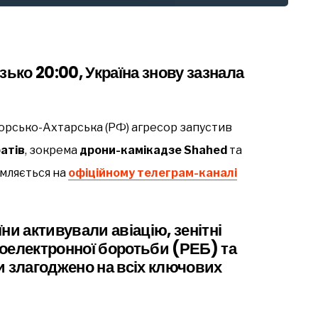
изько 20:00, Україна знову зазнала
морсько-Ахтарська (РФ) агресор запустив
атів
, зокрема
дрони-камікадзе Shahed
та
омляється на
офіційному телеграм-каналі
ни активували авіацію, зенітні
діоелектронної боротьби (РЕБ) та
ли злагоджено на всіх ключових