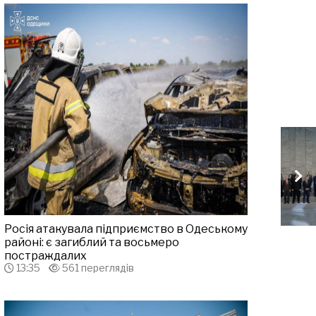
Росія атакувала підприємство в Одеському
районі: є загиблий та восьмеро
постраждалих
13:35
561 переглядів