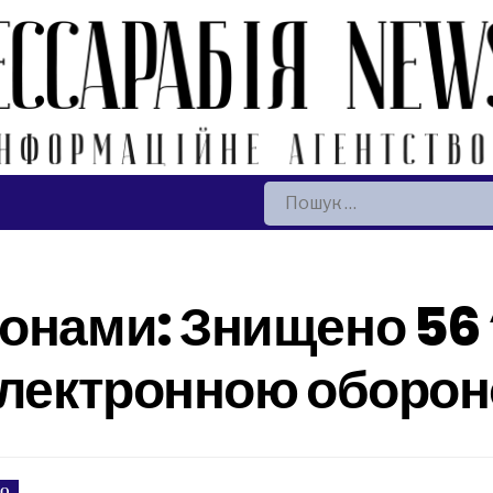
Пошук:
ронами: Знищено 56
електронною оборон
ВО