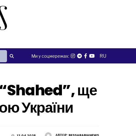
RU
Ми у соцмережах:
 “Shahed”, ще
ою України
АВТОР:
BESSARABIANEWS
12.04.2025