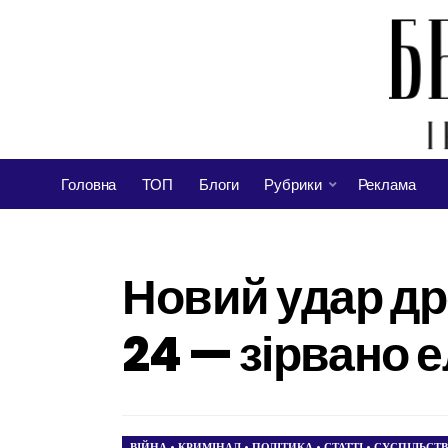
Головна
ТОП
Блоги
Рубрики
Реклама
Новий удар д
24 — зірвано 
ВІЙНА
•
КРИМІНАЛ
•
ПОЛІТИКА
•
СТАТТІ
•
СУСПІЛЬСТ