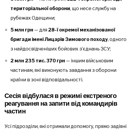
територіальної оборони
, що несе службу на
рубежах Одещини;
5 млн грн
— для
28-ї окремої механізованої
бригади імені Лицарів Зимового походу
, одного
з найдосвідченіших бойових з’єднань ЗСУ;
2 млн 235 тис. 370 грн
— іншим військовим
частинам, які виконують завдання з оборони
країни в зоні відповідальності.
Сесія відбулася в режимі
екстреного
реагування
на запити від командирів
частин
Усі підрозділи, які отримали допомогу, прямо задіяні