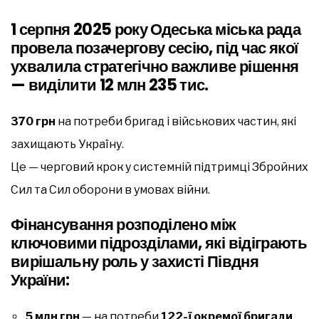
1 серпня 2025 року Одеська міська рада
провела позачергову сесію, під час якої
ухвалила стратегічно важливе рішення
— виділити 12 млн 235 тис.
370 грн
на потреби бригад і військових частин, які
захищають Україну.
Це — черговий крок у системній підтримці Збройних
Сил та Сил оборони в умовах війни.
Фінансування розподілено між
ключовими підрозділами, які відіграють
вирішальну роль у захисті Півдня
України:
5 млн грн
— на потреби
122-ї окремої бригади