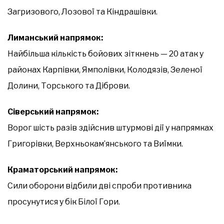
Загризового, Лозової та Кіндрашівки.
Лиманський напрямок:
Найбільша кількість бойових зіткнень — 20 атак у
районах Карпівки, Ямполівки, Колодязів, Зеленої
Долини, Торського та Діброви.
Сіверський напрямок:
Ворог шість разів здійснив штурмові дії у напрямках
Григорівки, Верхньокам’янського та Виїмки.
Краматорський напрямок:
Сили оборони відбили дві спроби противника
просунутися у бік Білої Гори.