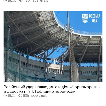
18:05
436 переглядів
Російський удар пошкодив стадіон «Чорноморець»
в Одесі: матч УПЛ офіційно перенесли
16:22
635 переглядів