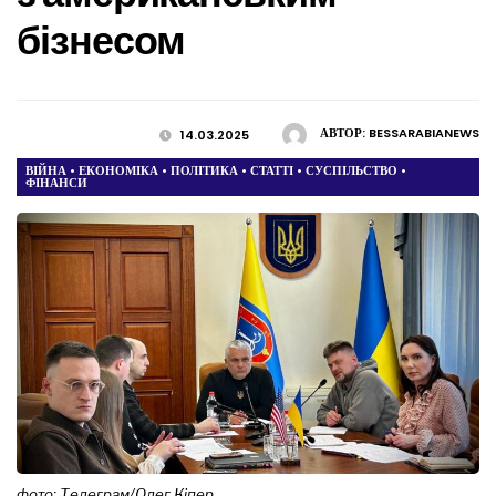
бізнесом
АВТОР:
BESSARABIANEWS
14.03.2025
ВІЙНА
•
ЕКОНОМІКА
•
ПОЛІТИКА
•
СТАТТІ
•
СУСПІЛЬСТВО
•
ФІНАНСИ
фото: Телеграм/Олег Кіпер