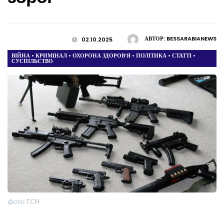
АВТОР:
BESSARABIANEWS
02.10.2025
ВІЙНА
•
КРИМІНАЛ
•
ОХОРОНА ЗДОРОВ’Я
•
ПОЛІТИКА
•
СТАТТІ
•
СУСПІЛЬСТВО
фото:ТСН