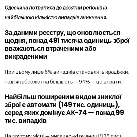
Одесчина потрапила до десятки регіонів із
найбільшою кількістю випадків зникнення.
За даними реєстру, що оновлюється
щодня, понад 491 тисяча одиниць зброї
вважаються втраченими або
викраденими
При цьому лише 6% випадків становлять крадіжки,
тоді як абсолютна більшість — 94% — це втрати.
Найбільш поширеним видом зниклої
зброї є автомати (149 тис. одиниць),
серед яких домінує АК-74 — понад 99
тис. випадків
На другому місці — мисливські рушниці (135 тис.),