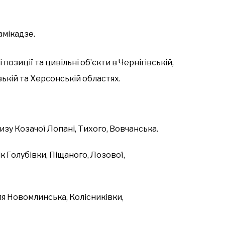
камікадзе.
озиції та цивільні об’єкти в Чернігівській,
ізькій та Херсонській областях.
изу Козачої Лопані, Тихого, Вовчанська.
к Голубівки, Піщаного, Лозової,
ля Новомлинська, Колісниківки,