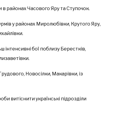
 в районах Часового Яру та Ступочок.
рмів у районах Миролюбівки, Крутого Яру,
ихайлівки.
ьш інтенсивні бої поблизу Берестків,
Єлизаветівки.
Трудового, Новосілки, Макарівки, із
оби витіснити українські підрозділи