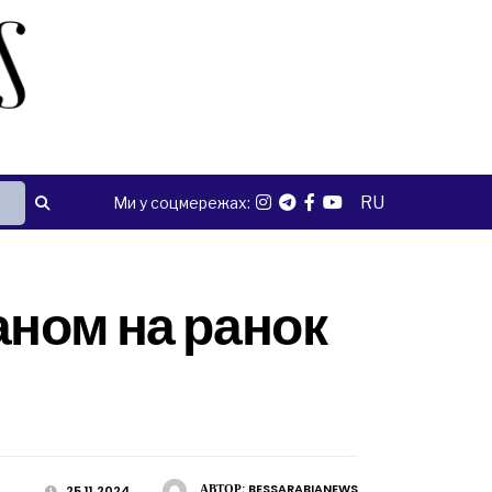
RU
Ми у соцмережах:
аном на ранок
АВТОР:
BESSARABIANEWS
25.11.2024