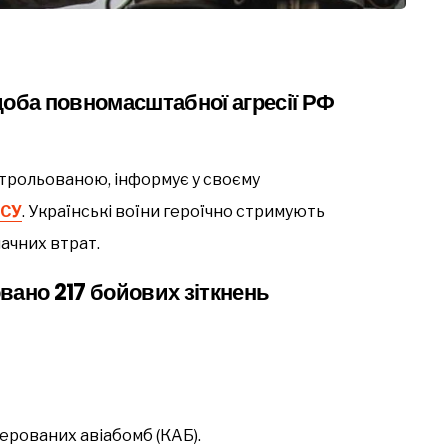
доба повномасштабної агресії РФ
нтрольованою, інформує у своєму
ЗСУ
. Українські воїни героїчно стримують
начних втрат.
вано 217 бойових зіткнень
 керованих авіабомб (КАБ).