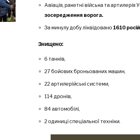
Авіація, ракетні війська та артилерія 
зосередження ворога.
За минулу добу ліквідовано
1610 росій
Знищено:
6 танків,
27 бойових броньованих машин,
22 артилерійські системи,
114 дронів,
84 автомобілі,
2 одиниці спеціальної техніки.