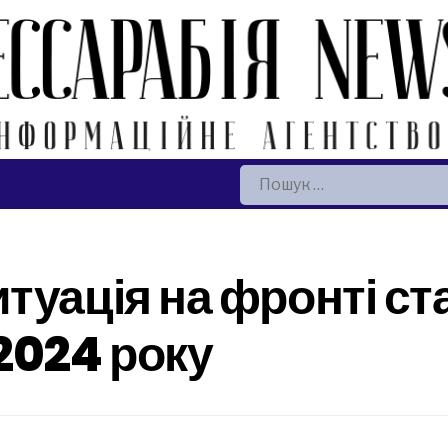
Пошук:
туація на фронті ст
2024 року