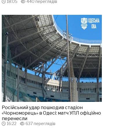
18:05
440 переглядів
Російський удар пошкодив стадіон
«Чорноморець» в Одесі: матч УПЛ офіційно
перенесли
16:22
637 переглядів