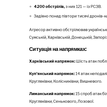
4200 обстрілів,
з них 121 — із РСЗВ.
Задіяно понад півтори тисячі дронів-
Агресор активно обстрілював українські п
Сумській, Харківській, Донецькій, Запор
Ситуація на напрямках:
Харківський напрямок:
Шість атак побл
Куп’янський напрямок:
14 атак неподалі
Кругляківки, Колісниківки, Вишневого.
Лиманський напрямок:
15 спроб атак бі
Кругляківки, Сенькового, Лозової.