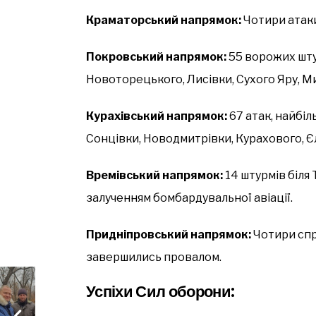
Краматорський напрямок:
Чотири атаки
Покровський напрямок:
55 ворожих шту
Новоторецького, Лисівки, Сухого Яру, М
Курахівський напрямок:
67 атак, найбіл
Сонцівки, Новодмитрівки, Курахового, 
Времівський напрямок:
14 штурмів біля 
залученням бомбардувальної авіації.
Придніпровський напрямок:
Чотири спр
завершились провалом.
Успіхи Сил оборони: