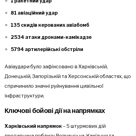
1 ракетний удар
81 авіаційний удар
135 скидів керованих авіабомб
2534 атаки дронами-камікадзе
5794 артилерійські обстріли
Авіаудари було зафіксовано в Харківській,
Донецькій, Запорізькій та Херсонській областях, що
спричинило значні руйнування цивільної
інфраструктури.
Ключові бойові дії на напрямках
Харківський напрямок
– 5 штурмових дій
противника поблизу Вовчанська, Кам’янки та