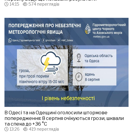
14:15
574 переглядів
В Одесі та на Одещині оголосили штормове
попередження: 8 серпня очікуються грози, шквали
та спека до +36 °С
13:26
419 переглядів