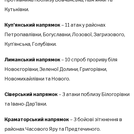
Кутьківки.
Куп’янський напрямок
– 11 атак у районах
Петропавлівки, Богуславки, Лозової, Загризового,
Куп’янська, Голубівки.
Лиманський напрямок
– 10 спроб прориву біля
Новоєгорівки, Зеленої Долини, Григорівки,
Новомихайлівки та Нового.
Сіверський напрямок
– 3 атаки поблизу Білогорівки
та Івано-Дар’ївки.
Краматорський напрямок
– 3 бойові зіткнення в
районах Часового Яру та Предтечиного.