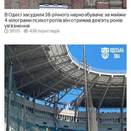
В Одесі засудили 18-річного наркозбувача: за майже
4 кілограми психотропів він отримав дев’ять років
ув’язнення
18:05
438 переглядів