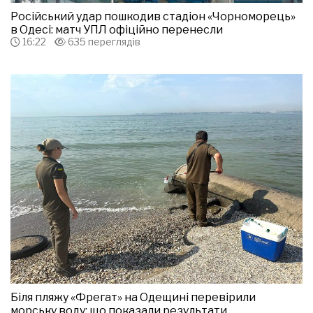
Російський удар пошкодив стадіон «Чорноморець»
в Одесі: матч УПЛ офіційно перенесли
16:22
635 переглядів
Біля пляжу «Фрегат» на Одещині перевірили
морську воду: що показали результати