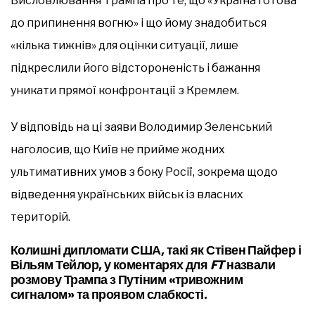
Висловлювання Трампа про те, що «Україна готова
до припинення вогню» і що йому знадобиться
«кілька тижнів» для оцінки ситуації, лише
підкреслили його відстороненість і бажання
уникати прямої конфронтації з Кремлем.
У відповідь на ці заяви Володимир Зеленський
наголосив, що Київ не прийме жодних
ультимативних умов з боку Росії, зокрема щодо
відведення українських військ із власних
територій.
Колишні дипломати США, такі як Стівен Пайфер і
Вільям Тейлор, у коментарях для
FT
назвали
розмову Трампа з Путіним «тривожним
сигналом» та проявом слабкості.