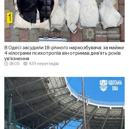
В Одесі засудили 18-річного наркозбувача: за майже
4 кілограми психотропів він отримав дев’ять років
ув’язнення
18:05
439 переглядів