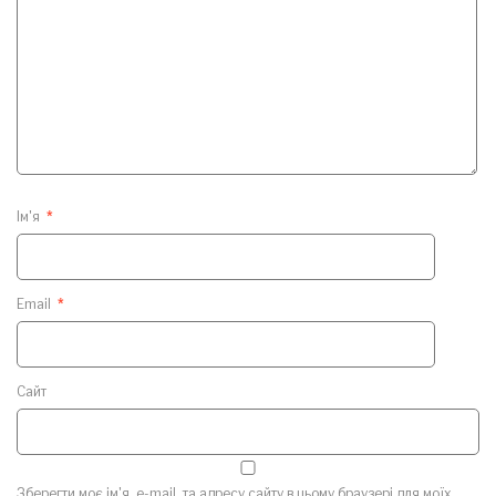
Ім'я
*
Email
*
Сайт
Зберегти моє ім'я, e-mail, та адресу сайту в цьому браузері для моїх