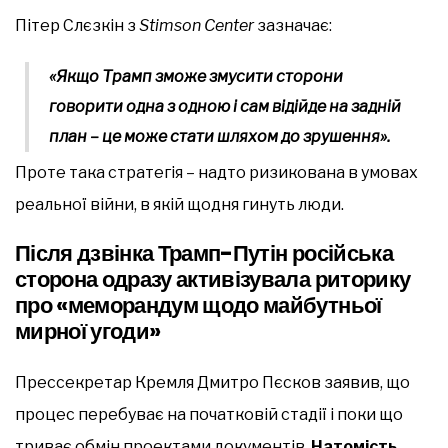
Пітер Слєзкін з
Stimson Center
зазначає:
«Якщо Трамп зможе змусити сторони
говорити одна з одною і сам відійде на задній
план – це може стати шляхом до зрушення».
Проте така стратегія – надто ризикована в умовах
реальної війни, в якій щодня гинуть люди.
Після дзвінка Трамп-Путін російська
сторона одразу активізувала риторику
про «меморандум щодо майбутньої
мирної угоди»
Прессекретар Кремля Дмитро Пєсков заявив, що
процес перебуває на початковій стадії і поки що
триває обмін проектами документів.
Натомість