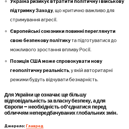
Україна ризикує втратити політичну і військову
підтримку Заходу
, що критично важливо для
стримування агресії.
Європейські союзники повинні переглянути
свою безпекову політику
та підготуватися до
можливого зростання впливу Росії.
Позиція США може спровокувати нову
геополітичну реальність
, у якій авторитарні
режими будуть відчувати безкарність.
Для України це означає ще більшу
відповідальність за власну безпеку, а для
Європи – необхідність об’єднатися перед
обличчям непередбачуваних глобальних змін.
Джерело:
Главред