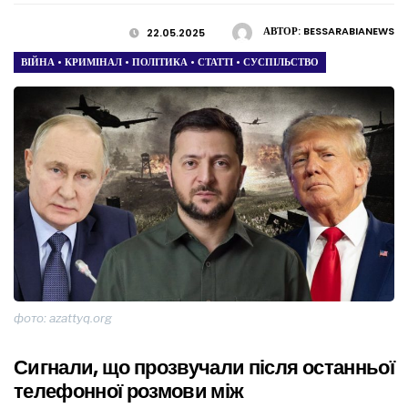
АВТОР:
BESSARABIANEWS
22.05.2025
ВІЙНА
•
КРИМІНАЛ
•
ПОЛІТИКА
•
СТАТТІ
•
СУСПІЛЬСТВО
фото: azattyq.org
Сигнали, що прозвучали після останньої
телефонної розмови між