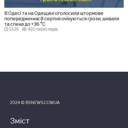
В Одесі та на Одещині оголосили штормове
попередження: 8 серпня очікуються грози, шквали
та спека до +36 °С
13:26
420 переглядів
2024 © ВSNEWS.COM.UA
Зміст