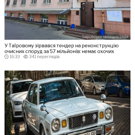
У Таїровому зірвався тендер на реконструкцію
очисних споруд за 57 мільйонів: немає охочих
16:33
341 переглядів