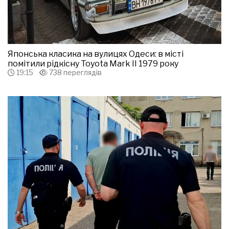
Японська класика на вулицях Одеси: в місті
помітили рідкісну Toyota Mark II 1979 року
19:15
738 переглядів