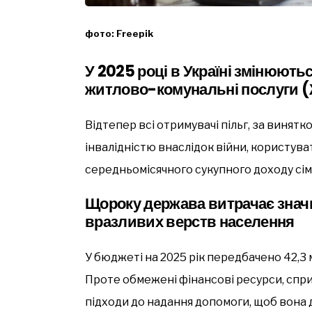
фото: Freepik
У 2025 році в Україні змінюють
житлово-комунальні послуги 
Відтепер всі отримувачі пільг, за винятко
інвалідністю внаслідок війни, користув
середньомісячного сукупного доходу сім’
Щороку держава витрачає значн
вразливих верств населення
У бюджеті на 2025 рік передбачено 42,3 мл
Проте обмежені фінансові ресурси, спри
підходи до надання допомоги, щоб вона д