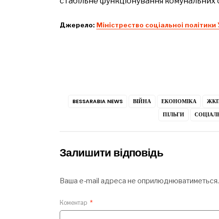
стабільне функціонування комунальних 
Джерело:
Міністрество соціальноі політики
BESSARABIA NEWS
ВІЙНА
ЕКОНОМІКА
ЖК
ПІЛЬГИ
СОЦІАЛЬ
Залишити відповідь
Ваша e-mail адреса не оприлюднюватиметься.
Коментар
*