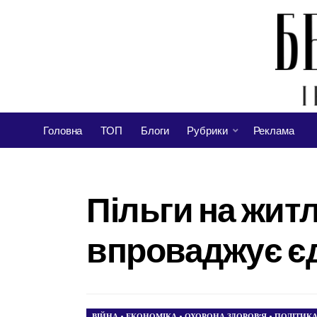
Головна
ТОП
Блоги
Рубрики
Реклама
Пільги на жит
впроваджує єд
ВІЙНА
•
ЕКОНОМІКА
•
ОХОРОНА ЗДОРОВ’Я
•
ПОЛІТИК