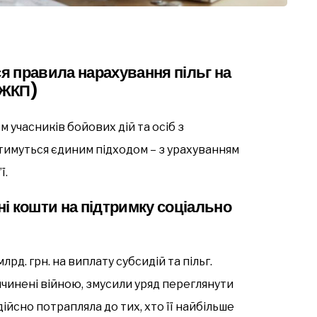
ся правила нарахування пільг на
(ЖКП)
м учасників бойових дій та осіб з
атимуться єдиним підходом – з урахуванням
ї.
і кошти на підтримку соціально
рд. грн. на виплату субсидій та пільг.
чинені війною, змусили уряд переглянути
ійсно потрапляла до тих, хто її найбільше