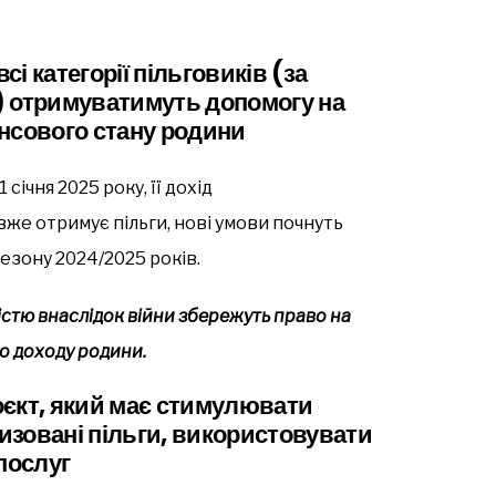
сі категорії пільговиків (за
) отримуватимуть допомогу на
нсового стану родини
 січня 2025 року, її дохід
вже отримує пільги, нові умови почнуть
езону 2024/2025 років.
істю внаслідок війни збережуть право на
го доходу родини.
оєкт, який має стимулювати
зовані пільги, використовувати
послуг