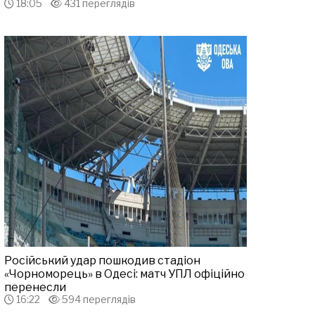
18:05
431 переглядів
Російський удар пошкодив стадіон
«Чорноморець» в Одесі: матч УПЛ офіційно
перенесли
16:22
594 переглядів