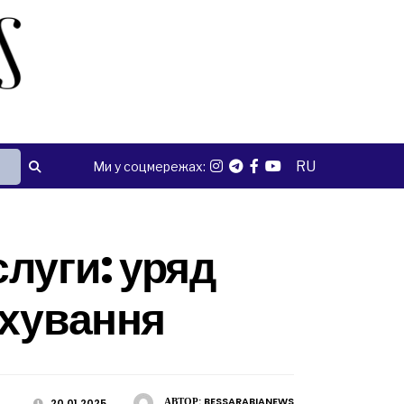
RU
Ми у соцмережах:
луги: уряд
ахування
АВТОР:
BESSARABIANEWS
20.01.2025