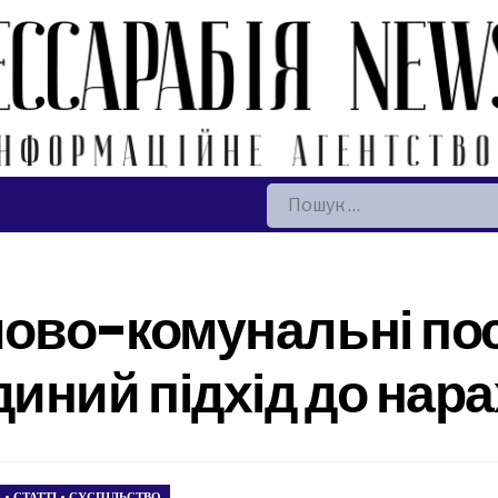
Пошук:
лово-комунальні пос
иний підхід до нар
А
•
СТАТТІ
•
СУСПІЛЬСТВО