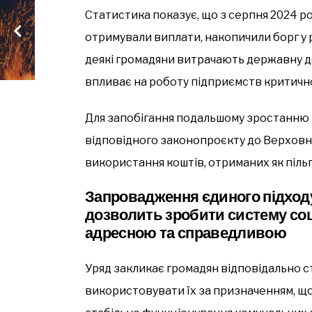
Статистика показує, що з серпня 2024 рок
отримували виплати, накопичили борг у ро
деякі громадяни витрачають державну д
впливає на роботу підприємств критичн
Для запобігання подальшому зростанню 
відповідного законопроєкту до Верховн
використання коштів, отриманих як піль
Запровадження єдиного підходу
дозволить зробити систему соц
адресною та справедливою
Уряд закликає громадян відповідально ст
використовувати їх за призначенням, що