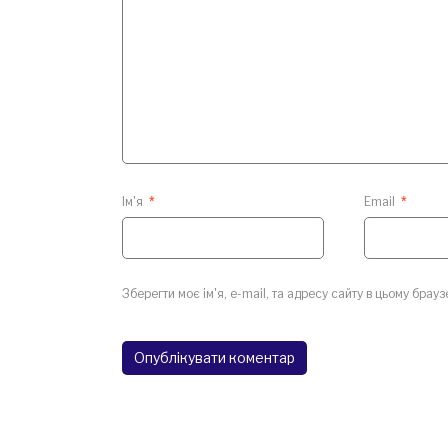
Ім'я
*
Email
*
Зберегти моє ім'я, e-mail, та адресу сайту в цьому брау