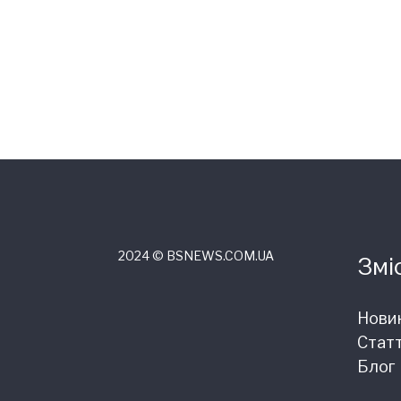
2024 © ВSNEWS.COM.UA
Змі
Нови
Статт
Блог