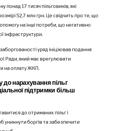
у понад 17 тисяч пільговиків, які
змірі 52,7 млн грн. Це свідчить про те, що
опомогу на інші потреби, що негативно
ої інфраструктури.
заборгованості уряд ініціював подання
ої Ради, який має врегулювати
ги на оплату ЖКП.
 до нарахування пільг
іальної підтримки більш
авитися до отриманих пільг і
б уникнути боргів та забезпечити