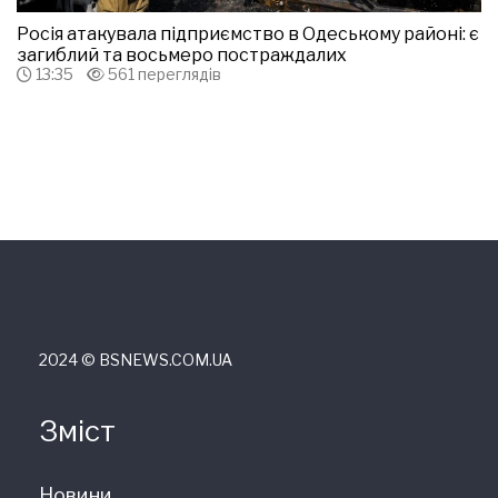
Росія атакувала підприємство в Одеському районі: є
загиблий та восьмеро постраждалих
13:35
561 переглядів
2024 © ВSNEWS.COM.UA
Зміст
Новини