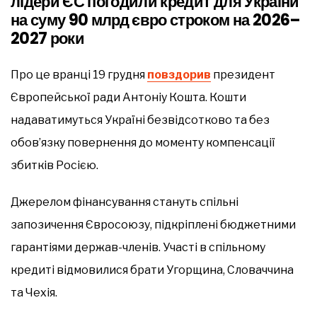
лідери ЄС погодили кредит для України
на суму 90 млрд євро строком на 2026–
2027 роки
Про це вранці 19 грудня
повздорив
президент
Європейської ради Антоніу Кошта. Кошти
надаватимуться Україні безвідсотково та без
обов’язку повернення до моменту компенсації
збитків Росією.
Джерелом фінансування стануть спільні
запозичення Євросоюзу, підкріплені бюджетними
гарантіями держав-членів. Участі в спільному
кредиті відмовилися брати Угорщина, Словаччина
та Чехія.