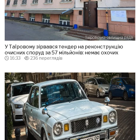
У Таїровому зірвався тендер на реконструкцію
очисних споруд за 57 мільйонів: немає охочих
16:33
236 переглядів