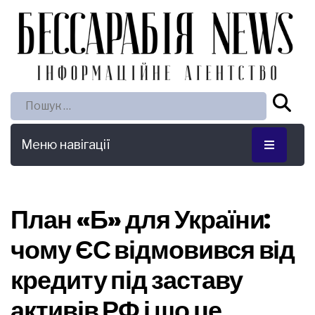
Пошук:
Меню навігації
План «Б» для України:
чому ЄС відмовився від
кредиту під заставу
активів РФ і що це