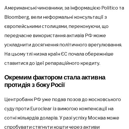
Американські чиновники, за інформацією Politico та
Bloomberg, вели неформальні консультації з
європейськими столицями, переконуючи, що
передчасне використання активів РФ може
ускладнити досягнення політичного врегулювання.
На цьому тлі низка країн ЄС почала обережніше
ставитися до ідеї репараційного кредиту.
Окремим фактором стала активна
протидія з боку Росії
Центробанк РФ уже подав позов до московського
суду проти Euroclear із вимогою компенсації на
сотні мільярдів доларів. У разі успіху Москва може
спробувати стягнути кошти через активи