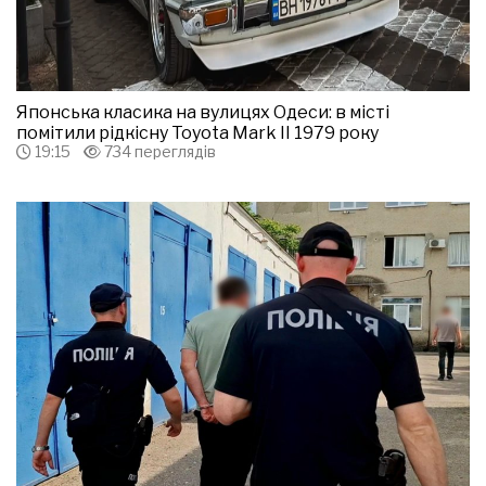
Японська класика на вулицях Одеси: в місті
помітили рідкісну Toyota Mark II 1979 року
19:15
734 переглядів