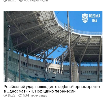
18:05
433 переглядів
Російський удар пошкодив стадіон «Чорноморець»
в Одесі: матч УПЛ офіційно перенесли
16:22
634 переглядів