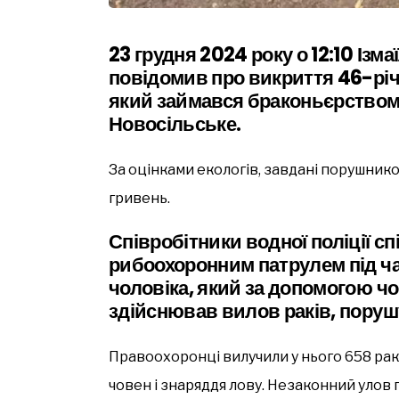
23 грудня 2024 року о 12:10 Ізм
повідомив про викриття 46-річ
який займався браконьєрством 
Новосільське.
За оцінками екологів, завдані порушни
гривень.
Співробітники водної поліції с
рибоохоронним патрулем під ч
чоловіка, який за допомогою чо
здійснював вилов раків, пору
Правоохоронці вилучили у нього 658 ракі
човен і знаряддя лову. Незаконний улов 