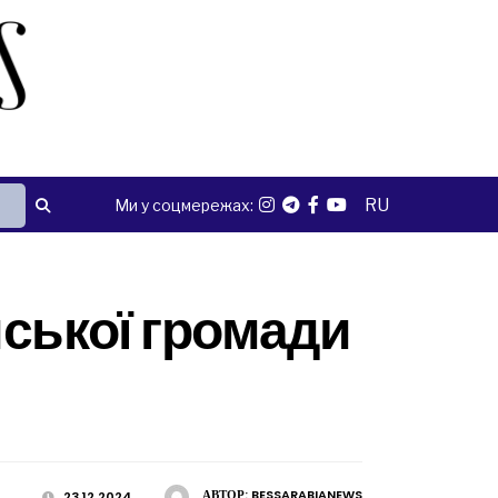
RU
Ми у соцмережах:
йської громади
АВТОР:
BESSARABIANEWS
23.12.2024