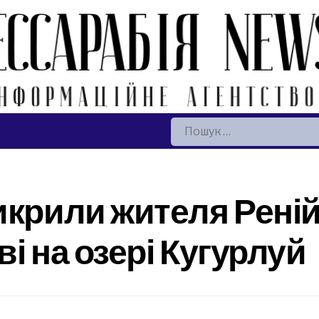
Пошук:
икрили жителя Рені
і на озері Кугурлуй