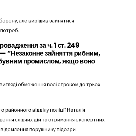
аборону, але вирішив зайнятися
 потреб.
овадження за ч. 1 ст. 249
 — “Незаконне зайняття рибним,
бувним промислом, якщо воно
вигляді обмеження волі строком до трьох
о районного відділу поліції Наталія
шення слідчих дій та отримання експертних
овідомлення порушнику підозри.