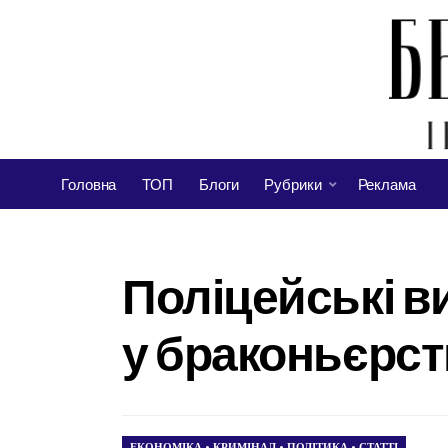
Головна
ТОП
Блоги
Рубрики
Реклама
Поліцейські в
у браконьєрств
ЕКОНОМІКА
•
КРИМІНАЛ
•
ПОЛІТИКА
•
СТАТТІ