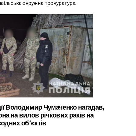
аїльська окружна прокуратура.
ції Володимир Чумаченко нагадав,
рона на вилов річкових раків на
одних об’єктів