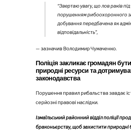
“Звертаю увагу, що лов раків пі
порушенням рибоохоронного за
добування передбачена як адмін
відповідальність”,
— зазначив Володимир Чумаченко.
Поліція закликає громадян бут
природні ресурси та дотримува
законодавства
Порушення правил рибальства завдає іс
серйозні правові наслідки.
Ізмаїльський районний відділ поліції пр
браконьєрству, щоб захистити природні б