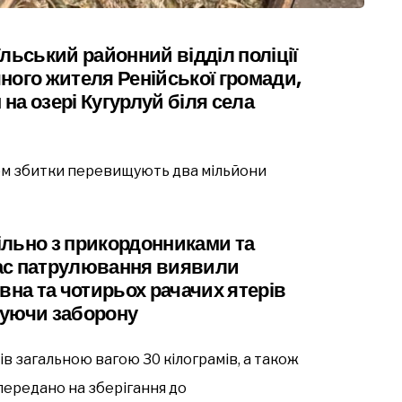
аїльський районний відділ поліції
ного жителя Ренійської громади,
на озері Кугурлуй біля села
ком збитки перевищують два мільйони
пільно з прикордонниками та
ас патрулювання виявили
вна та чотирьох рачачих ятерів
шуючи заборону
в загальною вагою 30 кілограмів, а також
передано на зберігання до