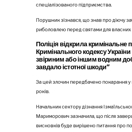
спеціалізованого підприємства.
Порушник зізнався, що знав про діючу з
риболовлею перед святами для власних
Поліція відкрила кримінальне пр
Кримінального кодексу України
звіриним або іншим водним до
завдало істотної шкоди”
За цей злочин передбачено покарання у 
років.
Начальник сектору дізнання Ізмаїльськог
Мариморович зазначила, що після завер
висновків буде вирішено питання про п