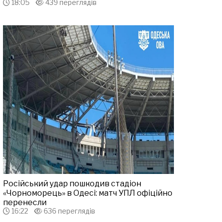
18:05
439 переглядів
Російський удар пошкодив стадіон
«Чорноморець» в Одесі: матч УПЛ офіційно
перенесли
16:22
636 переглядів