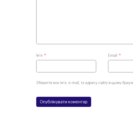
Ім'я
*
Email
*
Зберегти моє ім'я, e-mail, та адресу сайту в цьому брау