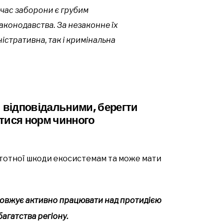
д час заборони є грубим
конодавства. За незаконне їх
істративна, так і кримінальна
и відповідальними, берегти
тися норм чинного
тотної шкоди екосистемам та може мати
одовжує активно працювати над протидією
агатства регіону.