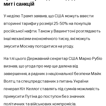
мит і санкцій
У неділю Трамп заявив, що США можуть ввести
вторинні тарифи у розмірі 25-50% на покупців
російської нафти. Також у Вашингтоні розглядають
інші механізми економічного тиску, які можуть
змусити Москву погодитися на угоду.
На тлі цього Державний секретар США Марко Рубіо
визнав, що угода про мир ще далека від
завершення, а радник з національної безпеки Майк
Волтц та спецпредставник з питань України
генерал Кіт Келлог ставлять під сумнів можливість
примусити Путіна до поступок без значних
політичних та військових компромісів.