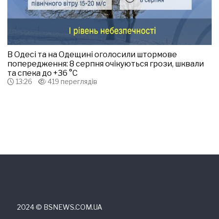
В Одесі та на Одещині оголосили штормове
попередження: 8 серпня очікуються грози, шквали
та спека до +36 °С
13:26
419 переглядів
2024 © ВSNEWS.COM.UA