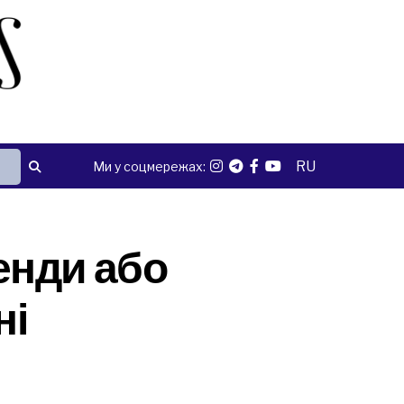
RU
Ми у соцмережах:
енди або
ні