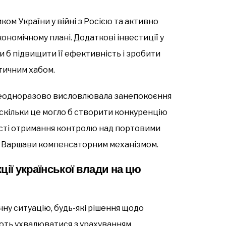
ком України у війні з Росією та активно
економічному плані. Додаткові інвестиції у
 б підвищити її ефективність і зробити
тичним хабом.
неодноразово висловлювала занепокоєння
скільки це могло б створити конкуренцію
ксті отримання контролю над портовими
я Варшави компенсаторним механізмом.
ції української влади на цю
чну ситуацію, будь-які рішення щодо
ають ухвалюватися з урахуванням