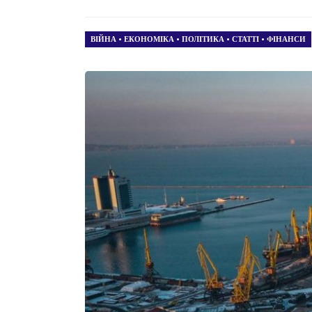
ВІЙНА
•
ЕКОНОМІКА
•
ПОЛІТИКА
•
СТАТТІ
•
ФІНАНСИ