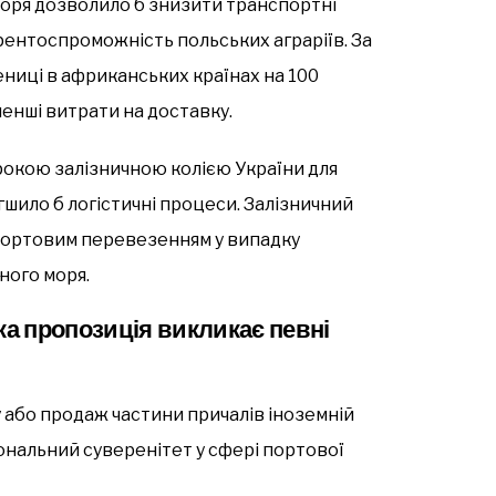
оря дозволило б знизити транспортні
рентоспроможність польських аграріїв. За
ниці в африканських країнах на 100
менші витрати на доставку.
окою залізничною колією України для
шило б логістичні процеси. Залізничний
ортовим перевезенням у випадку
ного моря.
ка пропозиція викликає певні
 або продаж частини причалів іноземній
ональний суверенітет у сфері портової