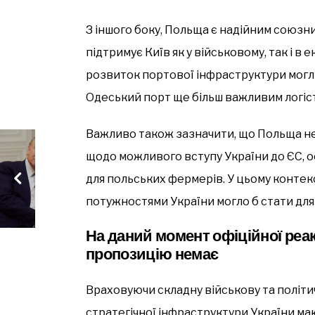
З іншого боку, Польща є надійним союзни
підтримує Київ як у військовому, так і в 
розвиток портової інфраструктури могли
Одеський порт ще більш важливим логіс
Важливо також зазначити, що Польща 
щодо можливого вступу України до ЄС, о
для польських фермерів. У цьому конте
потужностями України могло б стати дл
На даний момент офіційної реак
пропозицію немає
Враховуючи складну військову та політи
стратегічної інфраструктури України м