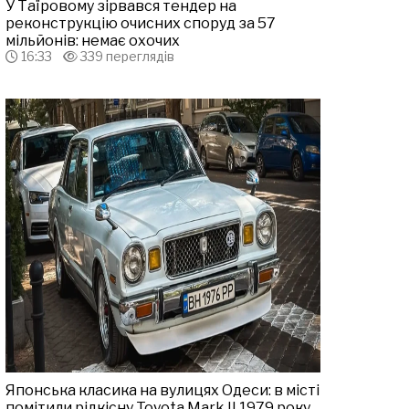
У Таїровому зірвався тендер на
реконструкцію очисних споруд за 57
мільйонів: немає охочих
16:33
339 переглядів
Японська класика на вулицях Одеси: в місті
помітили рідкісну Toyota Mark II 1979 року