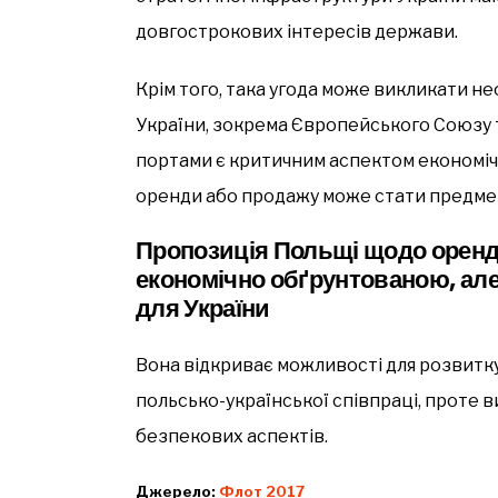
довгострокових інтересів держави.
Крім того, така угода може викликати н
України, зокрема Європейського Союзу 
портами є критичним аспектом економічн
оренди або продажу може стати предме
Пропозиція Польщі щодо оренди
економічно обґрунтованою, але 
для України
Вона відкриває можливості для розвитку
польсько-української співпраці, проте в
безпекових аспектів.
Джерело:
Флот 2017