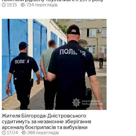
19:15
734 переглядів
Жителя Білгорода-Дністровського
судитимуть за незаконне зберігання
арсеналу боєприпасів та вибухівки
17:04
388 переглядів