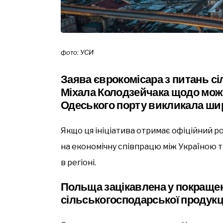
фото: УСИ
Заява єврокомісара з питань с
Міхала Колодзейчака щодо мож
Одеського порту викликала ши
Якщо ця ініціатива отримає офіційний р
на економічну співпрацю між Україною т
в регіоні.
Польща зацікавлена у покращенн
сільськогосподарської продукц