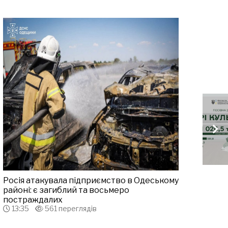
Росія атакувала підприємство в Одеському
районі: є загиблий та восьмеро
постраждалих
13:35
561 переглядів