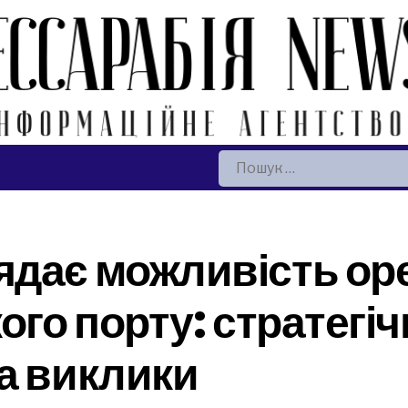
Пошук:
ядає можливість ор
ого порту: стратегіч
а виклики