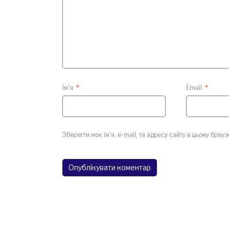
Ім'я
*
Email
*
Зберегти моє ім'я, e-mail, та адресу сайту в цьому брау