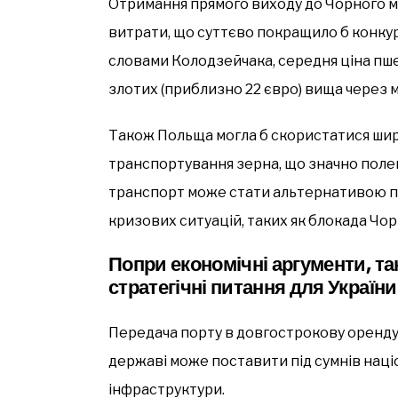
Отримання прямого виходу до Чорного м
витрати, що суттєво покращило б конку
словами Колодзейчака, середня ціна пше
злотих (приблизно 22 євро) вища через 
Також Польща могла б скористатися шир
транспортування зерна, що значно полег
транспорт може стати альтернативою п
кризових ситуацій, таких як блокада Чор
Попри економічні аргументи, та
стратегічні питання для України
Передача порту в довгострокову оренду
державі може поставити під сумнів наці
інфраструктури.