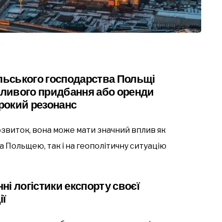
ільського господарства Польщі
ливого придбання або оренди
рокий резонанс
озвиток, вона може мати значний вплив як
а Польщею, так і на геополітичну ситуацію
і логістики експорту своєї
ії