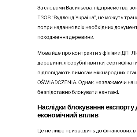
За словами Васильєва, підприємства, зо
ТЗОВ “Вудленд Україна”, не можуть тра
попри надання всіх необхідних документ
походження деревини.
Мова йде про контракти з філіями ДП “Лі
деревини, лісорубні квитки, сертифікат
відповідають вимогам міжнародних станд
OŚWIADCZENIA. Однак, незважаючи на ц
безпідставно блокувати вантажі.
Наслідки блокування експорту
економічний вплив
Це не лише призводить до фінансових в