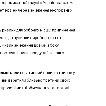
опромислової галузі в Україні загалом.
ет країни через зниження експортних
 ризики для робочих місць: припинення
ести до зупинки виробництва та
 Ризик зниження довіри з боку
постачальників продукції також є
 Польщі мали негативний вплив на ринок у
ники втратили близько третини своїх
епрозорі митні обмеження та торгові