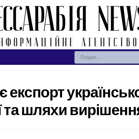
Пошук:
 експорт українськ
ії та шляхи вирішенн