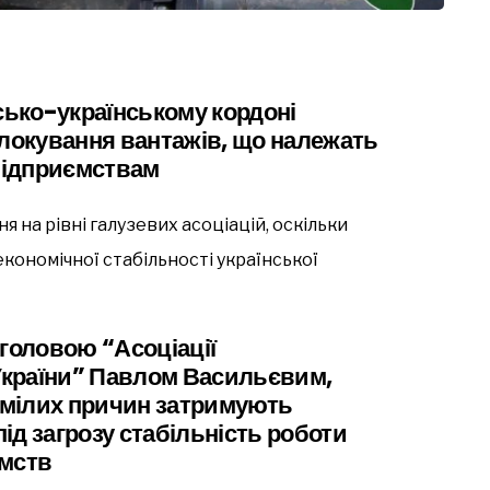
сько-українському кордоні
блокування вантажів, що належать
підприємствам
 на рівні галузевих асоціацій, оскільки
економічної стабільності української
 головою “Асоціації
України” Павлом Васильєвим,
зумілих причин затримують
під загрозу стабільність роботи
ємств