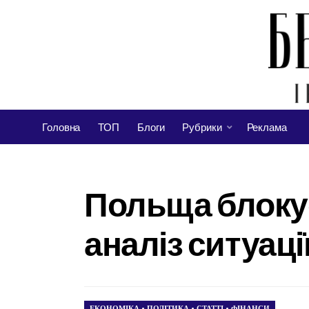
Головна
ТОП
Блоги
Рубрики
Реклама
Польща блокує
аналіз ситуац
ЕКОНОМІКА
•
ПОЛІТИКА
•
СТАТТІ
•
ФІНАНСИ