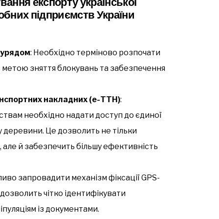
ання експорту української
обних підприємств України
 урядом
: Необхідно терміново розпочати
і з метою зняття блокувань та забезпечення
нспортних накладних (е-ТТН)
:
твам необхідно надати доступ до єдиної
 деревини. Це дозволить не тільки
 але й забезпечить більшу ефективність
ливо запровадити механізм фіксації GPS-
 дозволить чітко ідентифікувати
ніпуляціям із документами.