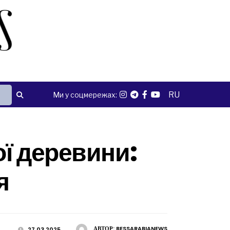
RU
Ми у соцмережах:
ої деревини:
я
АВТОР:
BESSARABIANEWS
27.03.2025