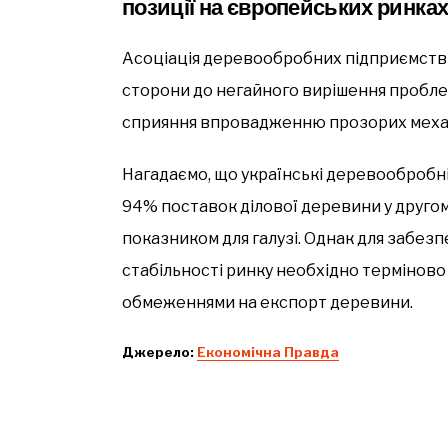
позиції на європейських ринка
Асоціація деревообробних підприємств У
сторони до негайного вирішення пробле
сприяння впровадженню прозорих меха
Нагадаємо, що українські деревообробн
94% поставок ділової деревини у другом
показником для галузі. Однак для забез
стабільності ринку необхідно терміново
обмеженнями на експорт деревини.
Джерело:
Економічна Правда