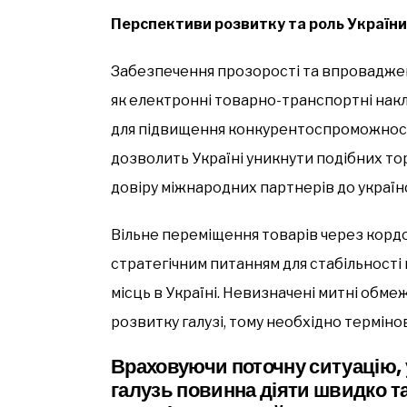
Перспективи розвитку та роль України 
Забезпечення прозорості та впроваджен
як електронні товарно-транспортні накл
для підвищення конкурентоспроможності 
дозволить Україні уникнути подібних то
довіру міжнародних партнерів до україн
Вільне переміщення товарів через кордо
стратегічним питанням для стабільності
місць в Україні. Невизначені митні обме
розвитку галузі, тому необхідно термінов
Враховуючи поточну ситуацію,
галузь повинна діяти швидко та