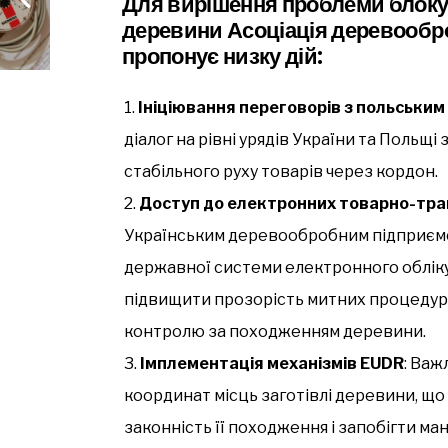
Для вирішення проблеми блокув
деревини Асоціація деревообр
пропонує низку дій:
Ініціювання переговорів з польським
діалог на рівні урядів України та Польщ
стабільного руху товарів через кордон.
Доступ до електронних товарно-тра
Українським деревообробним підприємс
державної системи електронного обліку
підвищити прозорість митних процедур,
контролю за походженням деревини.
Імплементація механізмів EUDR
: Важ
координат місць заготівлі деревини, що
законність її походження і запобігти ма