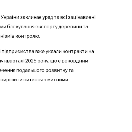
х
країни закликає уряд та всі зацікавлені
ми блокування експорту деревини та
нізмів контролю.
і підприємства вже уклали контракти на
у кварталі 2025 року, що є рекордним
печення подальшого розвитку та
 вирішити питання з митними