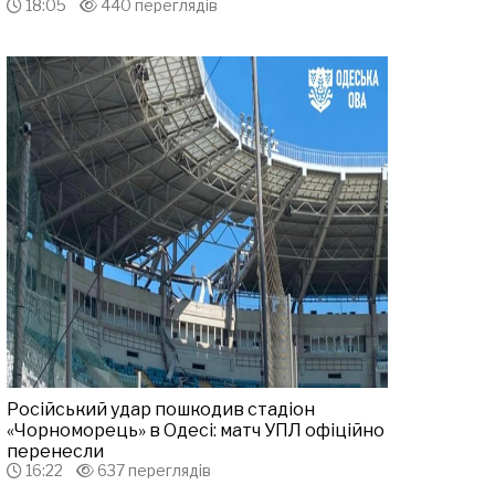
18:05
440 переглядів
Російський удар пошкодив стадіон
«Чорноморець» в Одесі: матч УПЛ офіційно
перенесли
16:22
637 переглядів