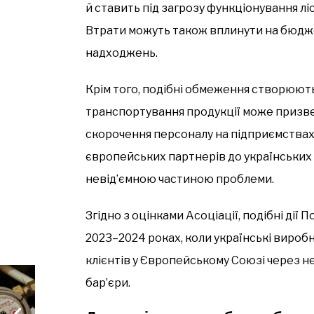
й ставить під загрозу функціонування ліс
Втрати можуть також вплинути на бюдж
надходжень.
Крім того, подібні обмеження створюють
транспортування продукції може призв
скорочення персоналу на підприємствах.
європейських партнерів до українських 
невід’ємною частиною проблеми.
Згідно з оцінками Асоціації, подібні дії
2023–2024 роках, коли українські вироб
клієнтів у Європейському Союзі через н
бар’єри.