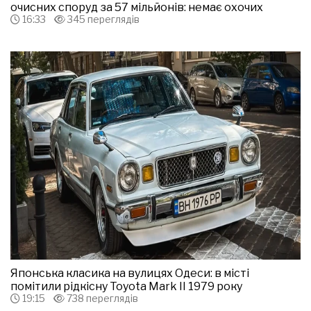
очисних споруд за 57 мільйонів: немає охочих
16:33
345 переглядів
Японська класика на вулицях Одеси: в місті
помітили рідкісну Toyota Mark II 1979 року
19:15
738 переглядів