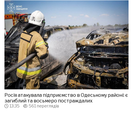
Росія атакувала підприємство в Одеському районі: є
загиблий та восьмеро постраждалих
13:35
561 переглядів