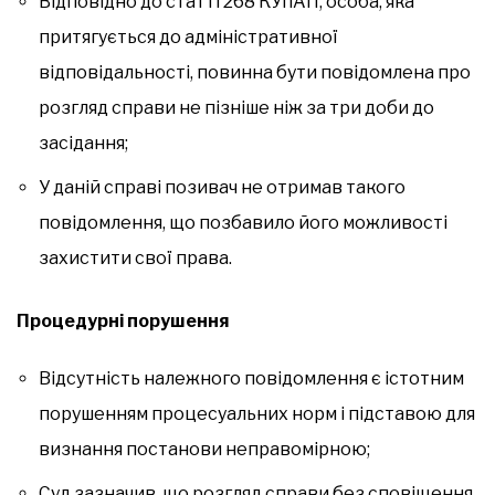
Відповідно до статті 268 КУпАП, особа, яка
притягується до адміністративної
відповідальності, повинна бути повідомлена про
розгляд справи не пізніше ніж за три доби до
засідання;
У даній справі позивач не отримав такого
повідомлення, що позбавило його можливості
захистити свої права.
Процедурні порушення
Відсутність належного повідомлення є істотним
порушенням процесуальних норм і підставою для
визнання постанови неправомірною;
Суд зазначив, що розгляд справи без сповіщення