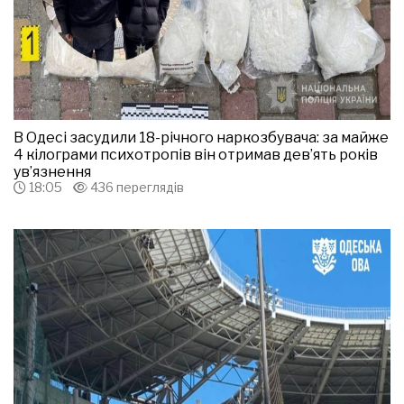
В Одесі засудили 18-річного наркозбувача: за майже
4 кілограми психотропів він отримав дев’ять років
ув’язнення
18:05
436 переглядів