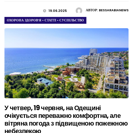
АВТОР:
BESSARABIANEWS
19.06.2025
ОХОРОНА ЗДОРОВ’Я
•
СТАТТІ
•
СУСПІЛЬСТВО
У четвер, 19 червня, на Одещині
очікується переважно комфортна, але
вітряна погода з підвищеною пожежною
небезпекою