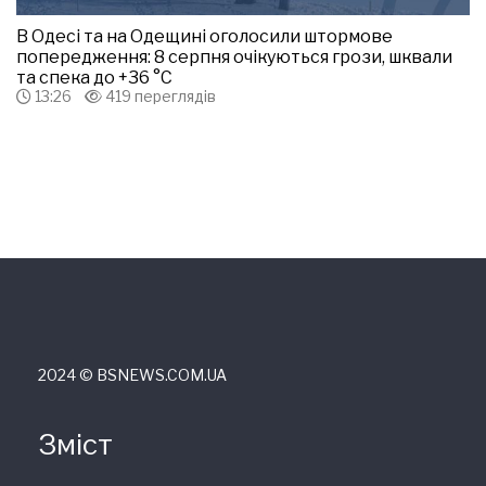
В Одесі та на Одещині оголосили штормове
попередження: 8 серпня очікуються грози, шквали
та спека до +36 °С
13:26
419 переглядів
2024 © ВSNEWS.COM.UA
Зміст