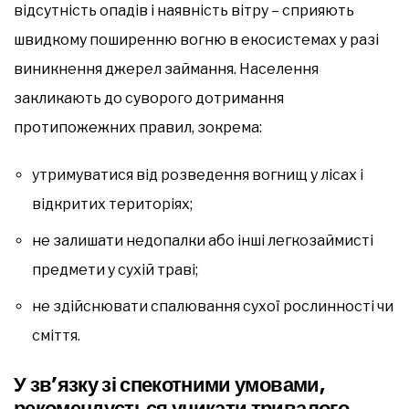
відсутність опадів і наявність вітру – сприяють
швидкому поширенню вогню в екосистемах у разі
виникнення джерел займання. Населення
закликають до суворого дотримання
протипожежних правил, зокрема:
утримуватися від розведення вогнищ у лісах і
відкритих територіях;
не залишати недопалки або інші легкозаймисті
предмети у сухій траві;
не здійснювати спалювання сухої рослинності чи
сміття.
У зв’язку зі спекотними умовами,
рекомендується уникати тривалого