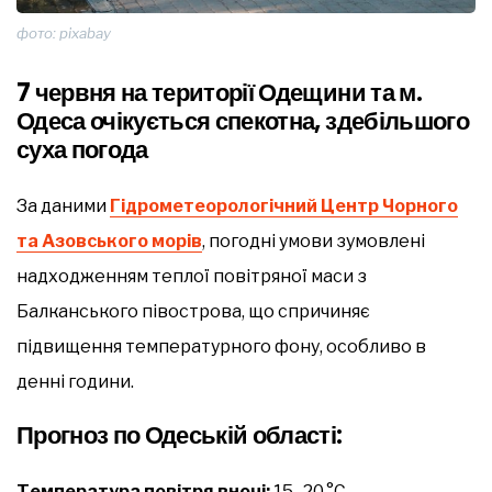
фото: pixabay
7 червня на території Одещини та м.
Одеса очікується спекотна, здебільшого
суха погода
За даними
Гідрометеорологічний Центр Чорного
та Азовського морів
, погодні умови зумовлені
надходженням теплої повітряної маси з
Балканського півострова, що спричиняє
підвищення температурного фону, особливо в
денні години.
Прогноз по Одеській області:
Температура повітря вночі:
15–20 °C