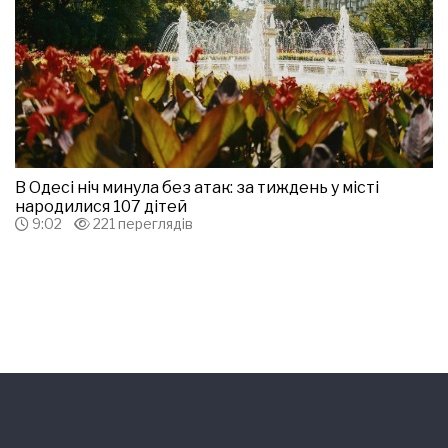
В Одесі ніч минула без атак: за тиждень у місті
народилися 107 дітей
9:02
221 переглядів