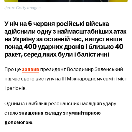
фото: Getty Images
У ніч на 6 червня російські війська
здійснили одну з наймасштабніших атак
на Україну за останній час, випустивши
понад 400 ударних дронів і близько 40
ракет, серед яких були і балістичні
Про це
заявив
президент Володимир Зеленський
під час свого виступу на III Міжнародному саміті міст
і регіонів.
Одним із найбільш резонансних наслідків удару
стало
знищення складу з гуманітарною
допомогою
.