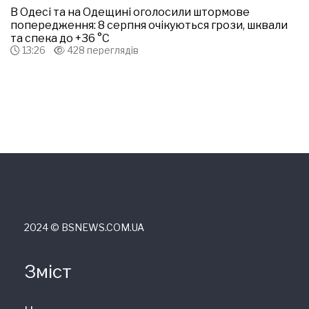
В Одесі та на Одещині оголосили штормове
попередження: 8 серпня очікуються грози, шквали
та спека до +36 °С
13:26
428 переглядів
2024 © ВSNEWS.COM.UA
Зміст