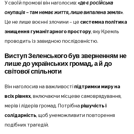
У своїй промові він наголосив:
«де є російська
окупація – там немає життя, лише випалена земля»
.
Це не лише воєнні злочини – це
системна політика
знищення гуманітарного простору
, яку Кремль
проводить із завидною послідовністю.
Виступ Зеленського був зверненням не
лише до українських громад, а й до
світової спільноти
Він наголосив на важливості
підтримки миру на
всіх рівнях
, включаючи місцеве самоврядування,
мерів і лідерів громад. Потрібна
рішучість і
солідарність
, щоб унеможливити повторення
подібних трагедій.