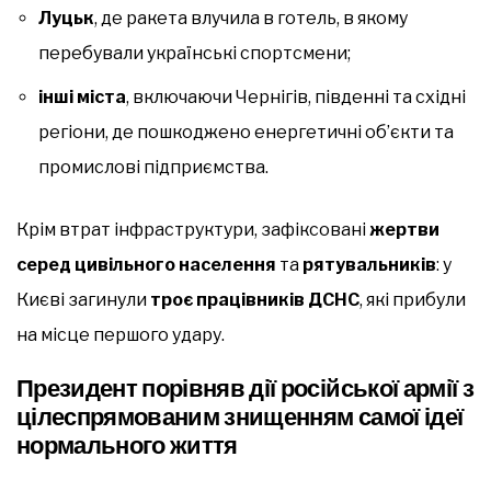
Луцьк
, де ракета влучила в готель, в якому
перебували українські спортсмени;
інші міста
, включаючи Чернігів, південні та східні
регіони, де пошкоджено енергетичні об’єкти та
промислові підприємства.
Крім втрат інфраструктури, зафіксовані
жертви
серед цивільного населення
та
рятувальників
: у
Києві загинули
троє працівників ДСНС
, які прибули
на місце першого удару.
Президент порівняв дії російської армії з
цілеспрямованим знищенням самої ідеї
нормального життя