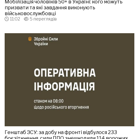
Мобілізація чоловіків 50+ в Україні: кого можуть
призвати та які завдання виконують
військовослужбовці
11:02
5 переглядів
Генштаб ЗСУ: за добу на фронті відбулося 233
боєзіткнення, сили ППО знешкодили 114 ворожих