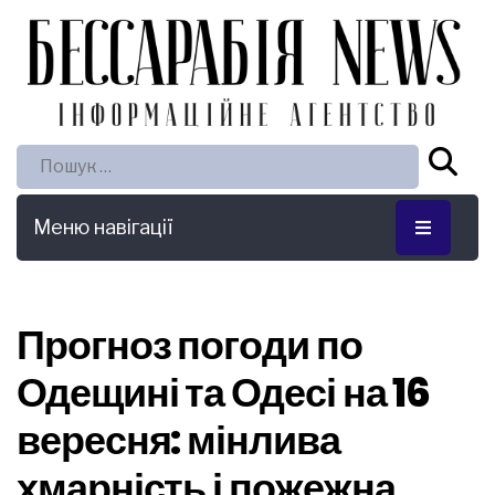
Пошук:
Меню навігації
Прогноз погоди по
Одещині та Одесі на 16
вересня: мінлива
хмарність і пожежна