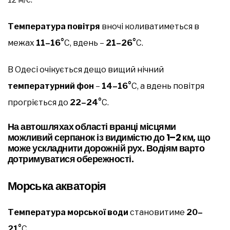
Температура повітря
вночі коливатиметься в
межах
11–16°
С, вдень –
21–26°
С.
В Одесі очікується дещо вищий нічний
температурний фон
–
14–16°
С, а вдень повітря
прогріється до
22–24°
С.
На автошляхах області вранці місцями
можливий серпанок із видимістю до 1–2 км, що
може ускладнити дорожній рух. Водіям варто
дотримуватися обережності.
Морська акваторія
Температура морської води
становитиме
20–
21°
С.