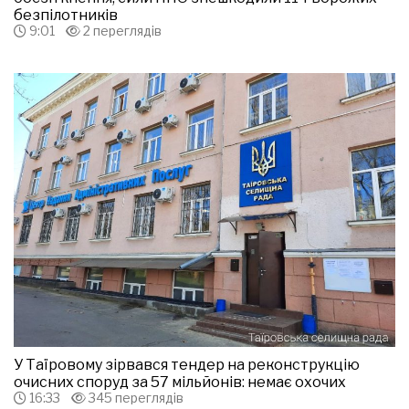
безпілотників
9:01
2 переглядів
У Таїровому зірвався тендер на реконструкцію
очисних споруд за 57 мільйонів: немає охочих
16:33
345 переглядів