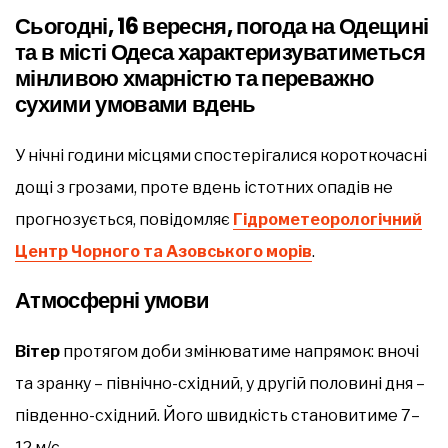
Сьогодні, 16 вересня, погода на Одещині
та в місті Одеса характеризуватиметься
мінливою хмарністю та переважно
сухими умовами вдень
У нічні години місцями спостерігалися короткочасні
дощі з грозами, проте вдень істотних опадів не
прогнозується, повідомляє
Гідрометеорологічний
Центр Чорного та Азовського морів
.
Атмосферні умови
Вітер
протягом доби змінюватиме напрямок: вночі
та зранку – північно-східний, у другій половині дня –
південно-східний. Його швидкість становитиме 7–
12 м/с.