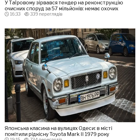
У Таїровому зірвався тендер на реконструкцію
очисних споруд за 57 мільйонів: немає охочих
16:33
339 переглядів
Японська класика на вулицях Одеси: в місті
помітили рідкісну Toyota Mark II 1979 року
19:15
734 переглядів