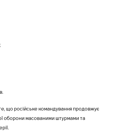
;
в.
 те, що російське командування продовжує
ої оборони масованими штурмами та
рії.