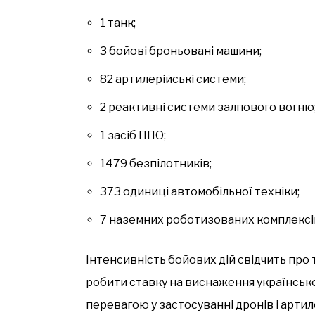
1 танк;
3 бойові броньовані машини;
82 артилерійські системи;
2 реактивні системи залпового вогню
1 засіб ППО;
1479 безпілотників;
373 одиниці автомобільної техніки;
7 наземних роботизованих комплексі
Інтенсивність бойових дій свідчить про
робити ставку на виснаження українськ
перевагою у застосуванні дронів і артиле