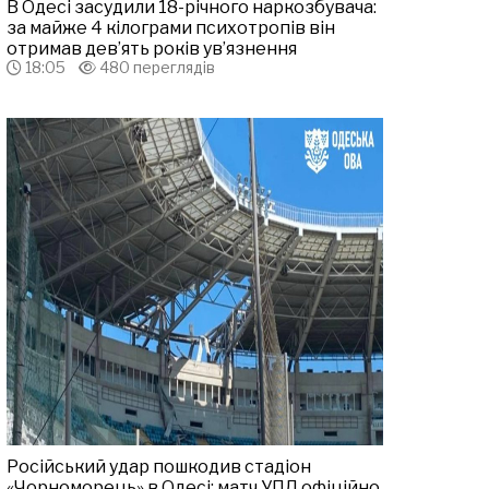
В Одесі засудили 18-річного наркозбувача:
за майже 4 кілограми психотропів він
отримав дев’ять років ув’язнення
18:05
480 переглядів
Російський удар пошкодив стадіон
«Чорноморець» в Одесі: матч УПЛ офіційно