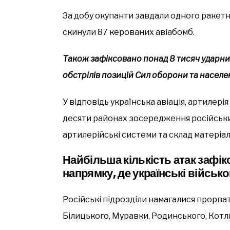
За добу окупанти завдали одного ракетно
скинули 87 керованих авіабомб.
Також зафіксовано понад 8 тисяч ударних
обстрілів позицій Сил оборони та населен
У відповідь українська авіація, артилерія
десяти районах зосередження російських
артилерійські системи та склад матеріа
Найбільша кількість атак зафі
напрямку, де українські військ
Російські підрозділи намагалися прорва
Білицького, Муравки, Родинського, Котл