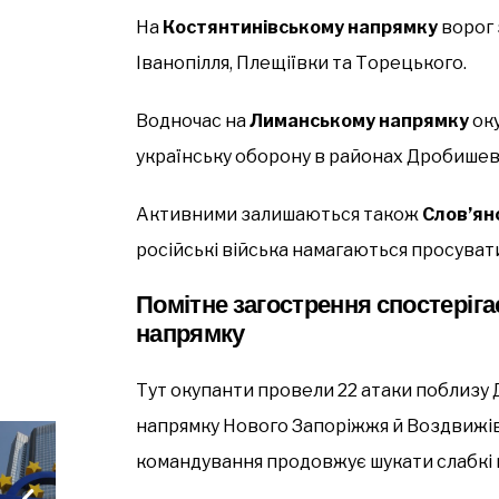
На
Костянтинівському напрямку
ворог 
Іванопілля, Плещіївки та Торецького.
Водночас на
Лиманському напрямку
оку
українську оборону в районах Дробишево
Активними залишаються також
Слов’ян
російські війська намагаються просува
Помітне загострення спостеріга
напрямку
Тут окупанти провели 22 атаки поблизу Д
напрямку Нового Запоріжжя й Воздвижів
командування продовжує шукати слабкі мі