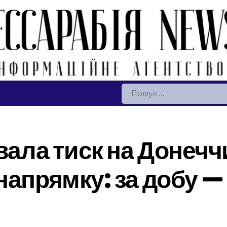
Пошук:
вала тиск на Донеччи
напрямку: за добу —