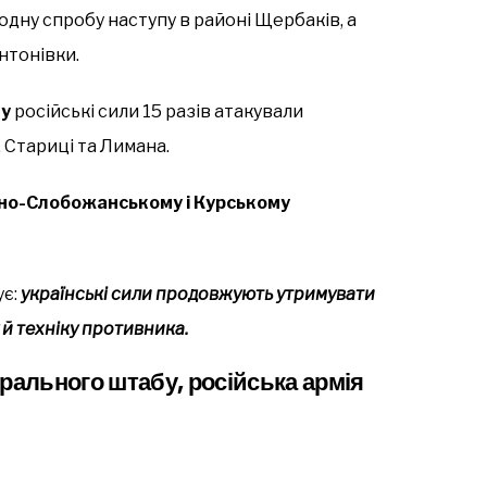
дну спробу наступу в районі Щербаків, а
нтонівки.
ку
російські сили 15 разів атакували
, Стариці та Лимана.
чно-Слобожанському і Курському
ує:
українські сили продовжують утримувати
 й техніку противника.
рального штабу, російська армія