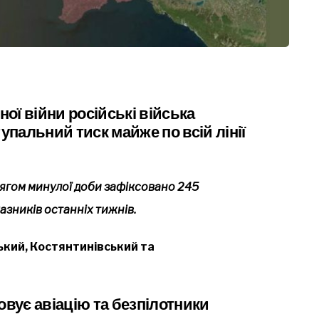
ої війни російські війська
пальний тиск майже по всій лінії
ягом минулої доби зафіксовано 245
азників останніх тижнів.
кий, Костянтинівський та
овує авіацію та безпілотники