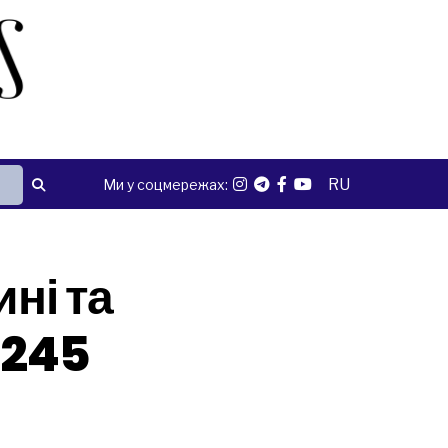
RU
Ми у соцмережах:
ні та
 245