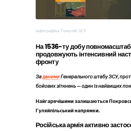
інфографіка: Генштаб ЗСУ
На 1536-ту добу повномасштабн
продовжують інтенсивний насту
фронту
За
даними
Генерального штабу ЗСУ, прот
бойових зіткнень — один із найвищих пок
Найгарячішими залишаються Покровсь
Гуляйпільський напрямки.
Російська армія активно застос