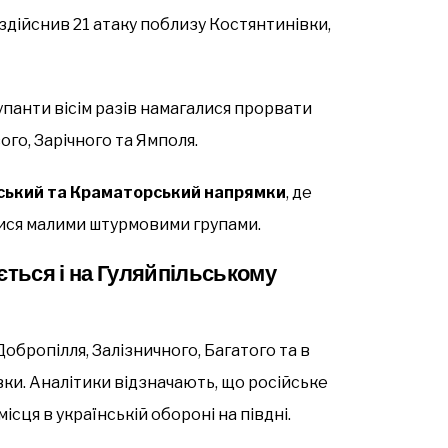
здійснив 21 атаку поблизу Костянтинівки,
панти вісім разів намагалися прорвати
го, Зарічного та Ямполя.
ський та Краматорський напрямки
, де
тися малими штурмовими групами.
ється і на Гуляйпільському
обропілля, Залізничного, Багатого та в
ки. Аналітики відзначають, що російське
сця в українській обороні на півдні.