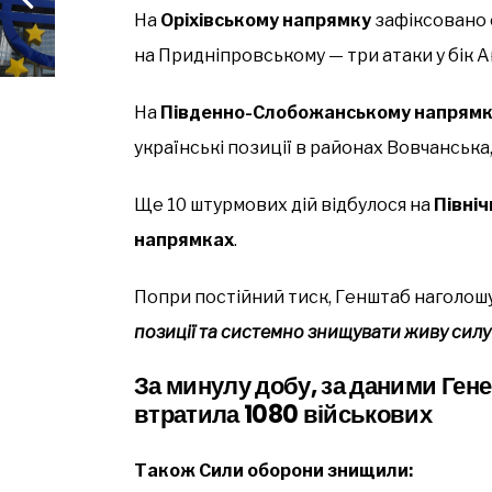
На
Оріхівському напрямку
зафіксовано о
на Придніпровському — три атаки у бік А
На
Південно-Слобожанському напрям
українські позиції в районах Вовчанська
Ще 10 штурмових дій відбулося на
Півні
напрямках
.
Попри постійний тиск, Генштаб наголош
позиції та системно знищувати живу силу
За минулу добу, за даними Гене
втратила 1080 військових
Також Сили оборони знищили: