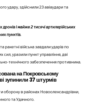
го удару, здійснили 23 авіаудари та
 дронів і майже 2 тисячі артилерійських
их пунктів.
 та ракетні війська завдали ударів по
 сил, уразили пункт управління, дві
льно-технічного забезпечення противника.
ксована на Покровському
ові зупинили 37 штурмів
ти оборону в районах Новоолександрівки,
иного та Удачного.