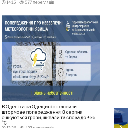
14:15
577 переглядів
В Одесі та на Одещині оголосили
штормове попередження: 8 серпня
очікуються грози, шквали та спека до +36
°С
13:26
427 переглядів