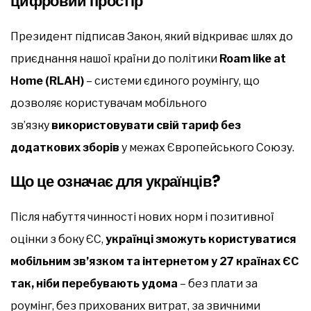
цифровий простір
Президент підписав Закон, який відкриває шлях до
приєднання нашої країни до політики
Roam like at
Home (RLAH)
– системи єдиного роумінгу, що
дозволяє користувачам мобільного
зв’язку
використовувати свій тариф без
додаткових зборів
у межах Європейського Союзу.
Що це означає для українців?
Після набуття чинності нових норм і позитивної
оцінки з боку ЄС,
українці зможуть користуватися
мобільним зв’язком та інтернетом у 27 країнах ЄС
так, ніби перебувають удома
– без плати за
роумінг, без прихованих витрат, за звичними