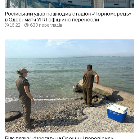
Російський удар пошкодив стадіон «Чорноморець»
в Одесі: матч УПЛ офіційно перенесли
16:22
639 переглядів
Біля пляжу «Фрегат» на Одещині перевірили