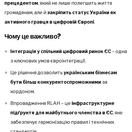
прецедентом
, який не лише полегшить життя
громадянам, але й
закріпить статус України як
активного гравця в цифровій Європі
.
Чому це важливо?
Інтеграція у спільний цифровий ринок ЄС
– одна
з ключових умов євроінтеграції.
Це рішення дозволить
українським бізнесам
бути більш конкурентоспроможними
за
кордоном.
Впровадження RLAH – це
інфраструктурне
підґрунтя для майбутнього членства в ЄС
, яке
забезпечує гармонізацію правил і технічних
стандартів.