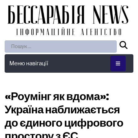
Пошук:
Меню навігації
«Роумінг як вдома»:
Україна наближається
до єдиного цифрового
простору з ЄС