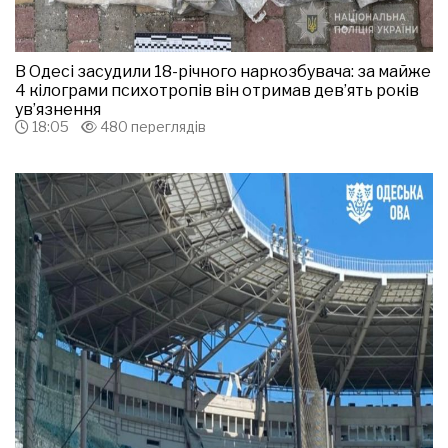
В Одесі засудили 18-річного наркозбувача: за майже
4 кілограми психотропів він отримав дев’ять років
ув’язнення
18:05
480 переглядів