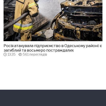
Росія атакувала підприємство в Одеському районі: є
загиблий та восьмеро постраждалих
13:35
561 переглядів