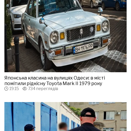
Японська класика на вулицях Одеси: в місті
помітили рідкісну Toyota Mark II 1979 року
19:15
734 переглядів