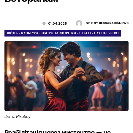
АВТОР:
BESSARABIANEWS
01.04.2025
ВІЙНА
•
КУЛЬТУРА
•
ОХОРОНА ЗДОРОВ’Я
•
СТАТТІ
•
СУСПІЛЬСТВО
фото: Pixabey
Реабілітація через мистецтво — це