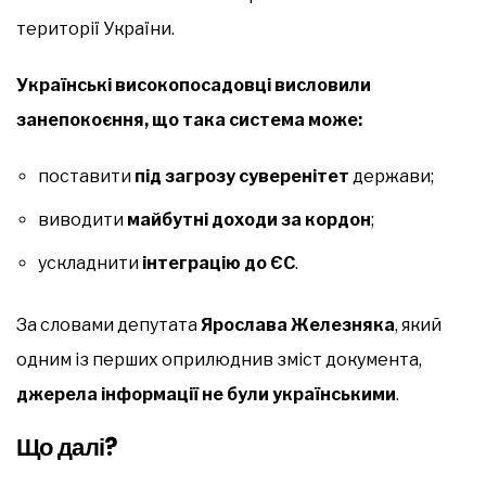
території України.
Українські високопосадовці висловили
занепокоєння, що така система може:
поставити
під загрозу суверенітет
держави;
виводити
майбутні доходи за кордон
;
ускладнити
інтеграцію до ЄС
.
За словами депутата
Ярослава Железняка
, який
одним із перших оприлюднив зміст документа,
джерела інформації не були українськими
.
Що далі?