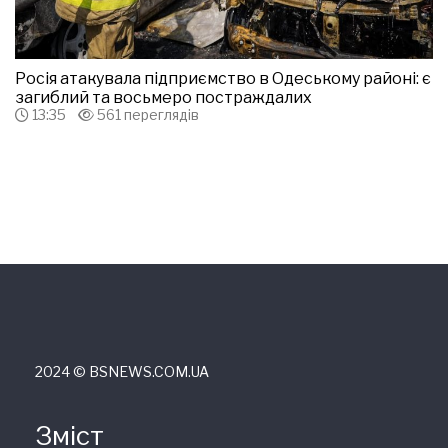
Росія атакувала підприємство в Одеському районі: є
загиблий та восьмеро постраждалих
13:35
561 переглядів
2024 © ВSNEWS.COM.UA
Зміст