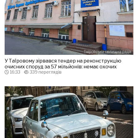
У Таїровому зірвався тендер на реконструкцію
очисних споруд за 57 мільйонів: немає охочих
16:33
339 переглядів