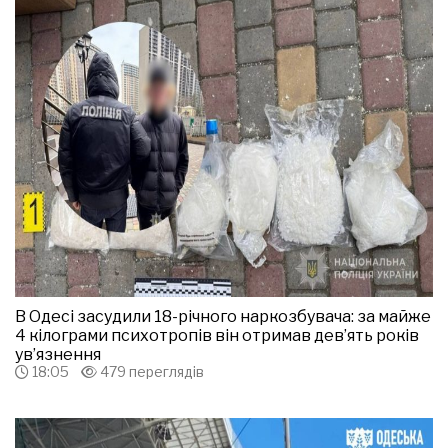
В Одесі засудили 18-річного наркозбувача: за майже
4 кілограми психотропів він отримав дев’ять років
ув’язнення
18:05
479 переглядів