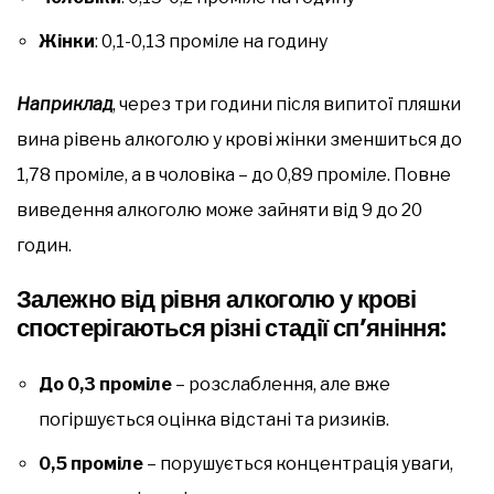
Жінки
: 0,1-0,13 проміле на годину
Наприклад
, через три години після випитої пляшки
вина рівень алкоголю у крові жінки зменшиться до
1,78 проміле, а в чоловіка – до 0,89 проміле. Повне
виведення алкоголю може зайняти від 9 до 20
годин.
Залежно від рівня алкоголю у крові
спостерігаються різні стадії сп’яніння:
До 0,3 проміле
– розслаблення, але вже
погіршується оцінка відстані та ризиків.
0,5 проміле
– порушується концентрація уваги,