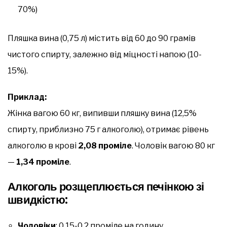
70%)
Пляшка вина (0,75 л) містить від 60 до 90 грамів
чистого спирту, залежно від міцності напою (10-
15%).
Приклад:
Жінка вагою 60 кг, випивши пляшку вина (12,5%
спирту, приблизно 75 г алкоголю), отримає рівень
алкоголю в крові
2,08 проміле
. Чоловік вагою 80 кг
—
1,34 проміле
.
Алкоголь розщеплюється печінкою зі
швидкістю:
Чоловіки
: 0,15-0,2 проміле на годину