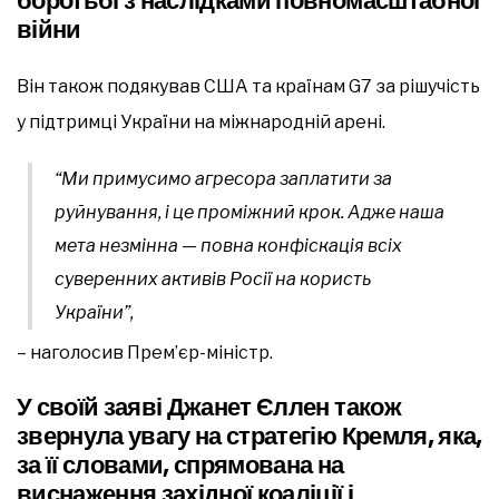
боротьбі з наслідками повномасштабної
війни
Він також подякував США та країнам G7 за рішучість
у підтримці України на міжнародній арені.
“Ми примусимо агресора заплатити за
руйнування, і це проміжний крок. Адже наша
мета незмінна — повна конфіскація всіх
суверенних активів Росії на користь
України”,
– наголосив Прем’єр-міністр.
У своїй заяві Джанет Єллен також
звернула увагу на стратегію Кремля, яка,
за її словами, спрямована на
виснаження західної коаліції і