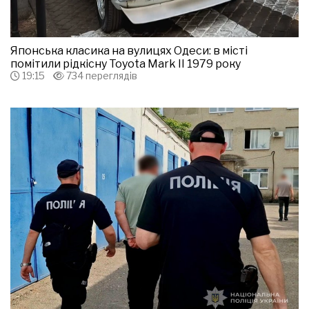
Японська класика на вулицях Одеси: в місті
помітили рідкісну Toyota Mark II 1979 року
19:15
734 переглядів