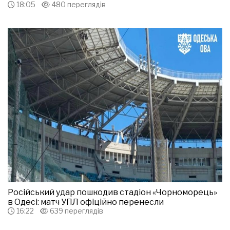
18:05
480 переглядів
Російський удар пошкодив стадіон «Чорноморець»
в Одесі: матч УПЛ офіційно перенесли
16:22
639 переглядів