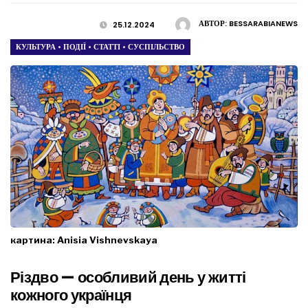
АВТОР:
BESSARABIANEWS
25.12.2024
КУЛЬТУРА
•
ПОДІЇ
•
СТАТТІ
•
СУСПІЛЬСТВО
картина: Anisia Vishnevskaya
Різдво — особливий день у житті
кожного українця