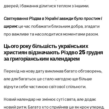
дверей, і бажання ділитися теплом з іншими.
Святкування Різдва в Україні завжди було простим і
щирим:
це час побажати близьким добра, згадати
про важливе та насолодитися моментами разом.
Цього року більшість українських
християн відзначають Різдво 25 грудня
за григоріанським календарем
Перехід на нову дату викликав багато обговорень,
але для багатьох це стало нагодою ще більше
відчути себе частиною світової спільноти.
Новий календар не змінює суті свята, але додає
новий ритм. Багато хто сприйняв це як крок уперед,