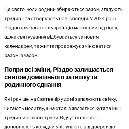
Це свято, коли родини збираються разом, згадують
традиції та створюють нові спогади. У 2024 році
Різдво для багатьох українців має новий відтінок,
адже святкування відбувається за новим
календарем, та життя продовжує змінюватися
разом із часом.
Попри всі зміни, Різдво залишається
святом домашнього затишку та
родинного єднання
Як і раніше, на Святвечір у домі запалюють свічку,
читають молитву, а на столі з’являється кутя та інші
традиційні пісні страви. Відчуття єдності
доповнюють колядки, які лунають від дверей до