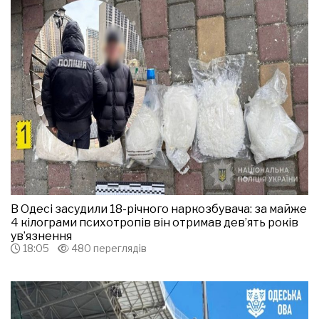
В Одесі засудили 18-річного наркозбувача: за майже
4 кілограми психотропів він отримав дев’ять років
ув’язнення
18:05
480 переглядів