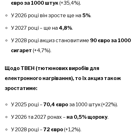
євро за 1000 штук
(+35,4%).
У 2026 році він зросте ще на
5%
.
У 2027 році – ще на
4,8%
.
У 2028 році акциз становитиме
90 євро за 1000
сигарет
(+4,7%).
Щодо ТВЕН (тютюнових виробів для
електронного нагрівання), то їх акциз також
зростатиме:
У 2025 році –
70,4 євро
за 1000 штук (+22%).
У 2026 та 2027 роках –
на 0,5% щороку
.
У 2028 році –
72 євро
(+1,2%).