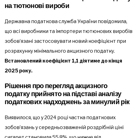
на тютюнові вироби
Державна податкова служба України повідомила,
що всі виробники та імпортери тютюнових виробів
зобов’язані застосовувати новий коефіцієнт при
розрахунку мінімального акцизного податку.
Встановлений коефіцієнт 1,1 діятиме до кінця
2025 року.
Рішення про перегляд акцизного
податку прийнято на підставі аналізу
податкових надходжень за минулий рік
Виявилося, що у 2024 році частка податкових
зобов’язань у середньозваженій роздрібній ціні
сигарет становила 55,8%, що нижче від