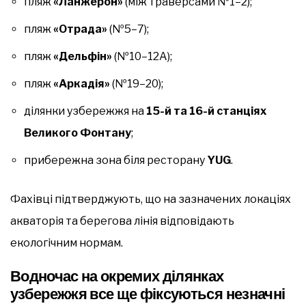
пляж
«Ланжерон»
(між траверсами №1–2);
пляж
«Отрада»
(№5–7);
пляж
«Дельфін»
(№10–12А);
пляж
«Аркадія»
(№19–20);
ділянки узбережжя на
15-й та 16-й станціях
Великого Фонтану
;
прибережна зона біля ресторану
YUG
.
Фахівці підтверджують, що на зазначених локаціях
акваторія та берегова лінія відповідають
екологічним нормам.
Водночас на окремих ділянках
узбережжя все ще фіксуються незначні