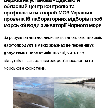
Державна установа «Одеський
обласний центр контролю та
профілактики хвороб МОЗ України»
провела 16 лабораторних відборів проб
морської води з акваторії Чорного моря
За результатами досліджень встановлено, що
вміст
нафтопродуктів у всіх зразках не перевищує
допустимих нормативів
, що свідчить про
відсутність загрози для здоров’я населення та
морської екосистеми.