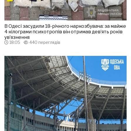
В Одесі засудили 18-річного наркозбувача: за майже
4 кілограми психотропів він отримав дев’ять років
ув’язнення
18:05
440 переглядів