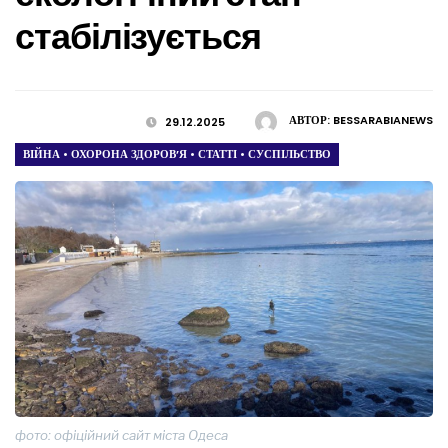
стабілізується
АВТОР:
BESSARABIANEWS
29.12.2025
ВІЙНА
•
ОХОРОНА ЗДОРОВ’Я
•
СТАТТІ
•
СУСПІЛЬСТВО
фото: офіційний сайт міста Одеса