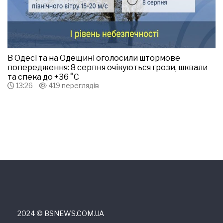
В Одесі та на Одещині оголосили штормове
попередження: 8 серпня очікуються грози, шквали
та спека до +36 °С
13:26
419 переглядів
2024 © ВSNEWS.COM.UA