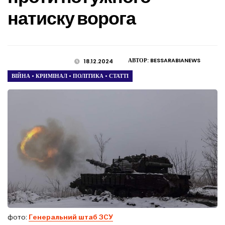
натиску ворога
АВТОР:
BESSARABIANEWS
18.12.2024
ВІЙНА
•
КРИМІНАЛ
•
ПОЛІТИКА
•
СТАТТІ
фото:
Генеральний штаб ЗСУ