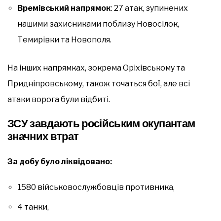
Времівський напрямок
: 27 атак, зупинених
нашими захисниками поблизу Новосілок,
Темирівки та Новополя.
На інших напрямках, зокрема Оріхівському та
Придніпровському, також точаться бої, але всі
атаки ворога були відбиті.
ЗСУ завдають російським окупантам
значних втрат
За добу було ліквідовано:
1580 військовослужбовців противника,
4 танки,